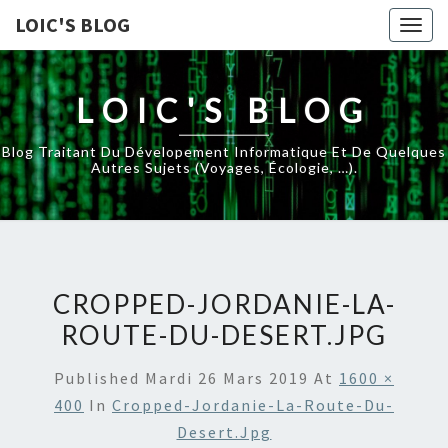
LOIC'S BLOG
Togg
navig
LOIC'S BLOG
Blog Traitant Du Dévelopement Informatique Et De Quelques
Autres Sujets (voyages, Écologie, …).
CROPPED-JORDANIE-LA-
ROUTE-DU-DESERT.JPG
Published
Mardi 26 Mars 2019
At
1600 ×
400
In
Cropped-Jordanie-La-Route-Du-
Desert.jpg