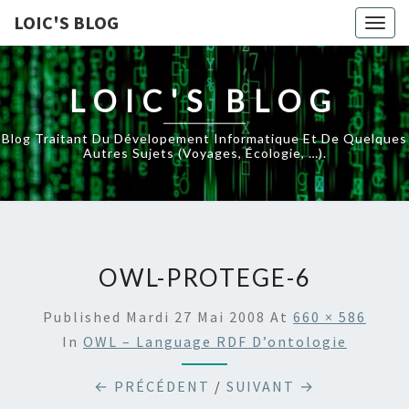
LOIC'S BLOG
Togg
navig
LOIC'S BLOG
Blog Traitant Du Dévelopement Informatique Et De Quelques
Autres Sujets (voyages, Écologie, …).
OWL-PROTEGE-6
Published
Mardi 27 Mai 2008
At
660 × 586
In
OWL – Language RDF D’ontologie
← PRÉCÉDENT
/
SUIVANT →