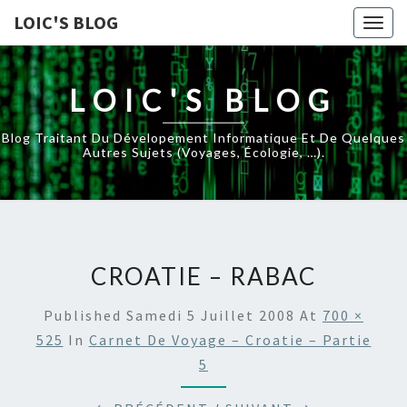
LOIC'S BLOG
Togg
navig
LOIC'S BLOG
Blog Traitant Du Dévelopement Informatique Et De Quelques
Autres Sujets (voyages, Écologie, …).
CROATIE – RABAC
Published
Samedi 5 Juillet 2008
At
700 ×
525
In
Carnet De Voyage – Croatie – Partie
5