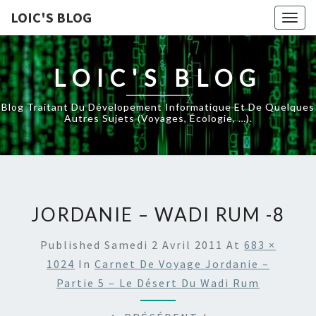
LOIC'S BLOG
Togg
navig
LOIC'S BLOG
Blog Traitant Du Dévelopement Informatique Et De Quelques
Autres Sujets (voyages, Écologie, …).
JORDANIE – WADI RUM -8
Published
Samedi 2 Avril 2011
At
683 ×
1024
In
Carnet De Voyage Jordanie –
Partie 5 – Le Désert Du Wadi Rum