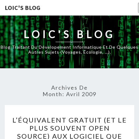
LOIC'S BLOG
LOIC'S BLOG
Blog Traitant Du Dévelopement Informatique Et De Quelques
Autres Sujets (voyages, Écologie, …).
Archives De
Month:
Avril 2009
L’ÉQUIVALENT
L’ÉQUIVALENT GRATUIT (ET LE
GRATUIT
PLUS SOUVENT OPEN
(ET
SOURCE) AUX LOGICIEL QUE
LE