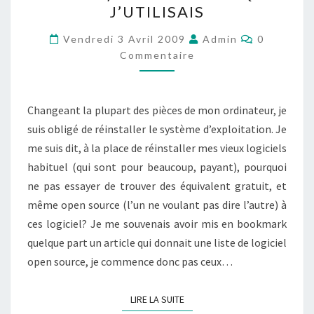
J’UTILISAIS
PLUS
Commentai
SOUVENT
Vendredi 3 Avril 2009
Admin
0
Commentaire
OPEN
SOURCE)
AUX
Changeant la plupart des pièces de mon ordinateur, je
LOGICIEL
suis obligé de réinstaller le système d’exploitation. Je
QUE
me suis dit, à la place de réinstaller mes vieux logiciels
J’UTILISAIS
habituel (qui sont pour beaucoup, payant), pourquoi
ne pas essayer de trouver des équivalent gratuit, et
même open source (l’un ne voulant pas dire l’autre) à
ces logiciel? Je me souvenais avoir mis en bookmark
quelque part un article qui donnait une liste de logiciel
open source, je commence donc pas ceux…
LIRE LA SUITE
LIRE LA SUITE