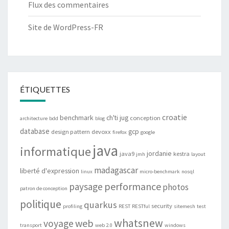
Flux des commentaires
Site de WordPress-FR
ÉTIQUETTES
croatie
benchmark
ch'ti jug
conception
architecture
bdd
blog
database
gcp
design pattern
devoxx
firefox
google
java
informatique
jordanie
java9
kestra
jmh
layout
madagascar
liberté d'expression
linux
micro-benchmark
nosql
performance
paysage
photos
patron de conception
politique
quarkus
security
profiling
REST
RESTful
sitemesh
test
whatsnew
web
voyage
transport
web 2.0
windows