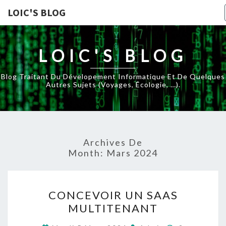
LOIC'S BLOG
LOIC'S BLOG
Blog Traitant Du Dévelopement Informatique Et De Quelques
Autres Sujets (voyages, Écologie, …).
Archives De
Month:
Mars 2024
CONCEVOIR
CONCEVOIR UN SAAS
UN
MULTITENANT
SAAS
MULTITENANT
Commentair