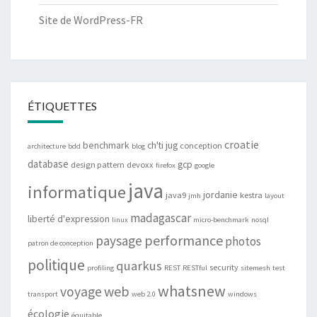
Site de WordPress-FR
ÉTIQUETTES
croatie
benchmark
ch'ti jug
conception
architecture
bdd
blog
database
gcp
design pattern
devoxx
firefox
google
java
informatique
jordanie
java9
kestra
jmh
layout
madagascar
liberté d'expression
linux
micro-benchmark
nosql
performance
paysage
photos
patron de conception
politique
quarkus
security
profiling
REST
RESTful
sitemesh
test
whatsnew
web
voyage
transport
web 2.0
windows
écologie
équitable