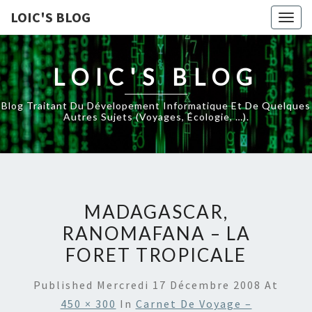
LOIC'S BLOG
Togg
navig
LOIC'S BLOG
Blog Traitant Du Dévelopement Informatique Et De Quelques
Autres Sujets (voyages, Écologie, …).
MADAGASCAR,
RANOMAFANA – LA
FORET TROPICALE
Published
Mercredi 17 Décembre 2008
At
450 × 300
In
Carnet De Voyage –