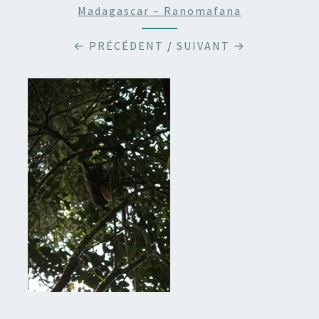
Madagascar – Ranomafana
← PRÉCÉDENT
/
SUIVANT →