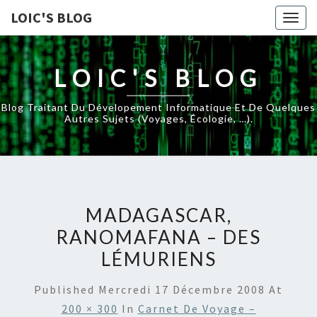
LOIC'S BLOG
Togg
navig
LOIC'S BLOG
Blog Traitant Du Dévelopement Informatique Et De Quelques
Autres Sujets (voyages, Écologie, …).
MADAGASCAR,
RANOMAFANA – DES
LÉMURIENS
Published
Mercredi 17 Décembre 2008
At
200 × 300
In
Carnet De Voyage –