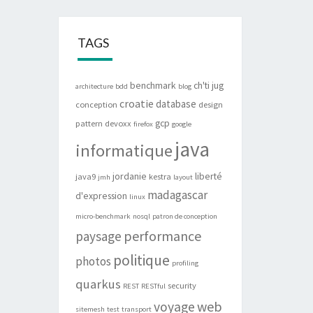
TAGS
benchmark
ch'ti jug
architecture
bdd
blog
croatie
database
conception
design
gcp
pattern
devoxx
firefox
google
java
informatique
jordanie
liberté
java9
kestra
jmh
layout
madagascar
d'expression
linux
micro-benchmark
nosql
patron de conception
performance
paysage
politique
photos
profiling
quarkus
security
REST
RESTful
web
voyage
sitemesh
test
transport