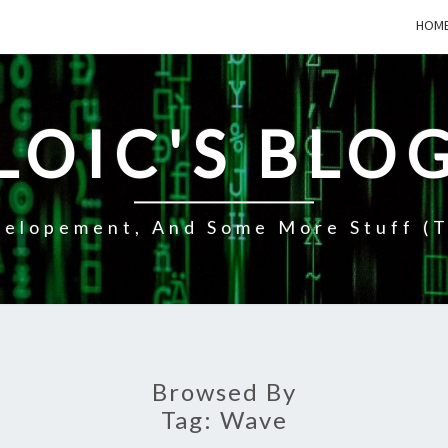
HOM
LOIC'S BLO
elopement, And Some More Stuff (t
Browsed By
Tag:
Wave