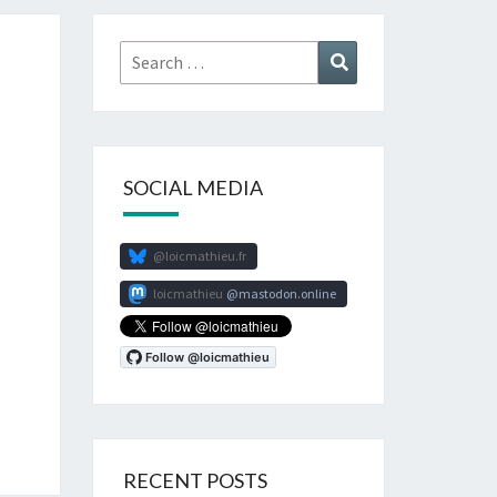
Search
Search
for:
SOCIAL MEDIA
@loicmathieu.fr
loicmathieu
mastodon.online
RECENT POSTS