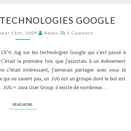
CH’TI
ES TECHNOLOGIES GOOGLE
JUG:
LES
Comments
ber 11th, 2009
Admin
1 Comment
TECHNOLOGIES
GOOGLE
u Ch’ti Jug sur les technologies Google qui s’est passé à
. C’était la première fois que j’assistais à un évènement
 c’était intéressant, j’aimerais partager avec vous là
x qui ne savent pas, un JUG est un groupe dont le but est
a. JUG = Java User Group. il existe de nombreux…
READ MORE
READ MORE