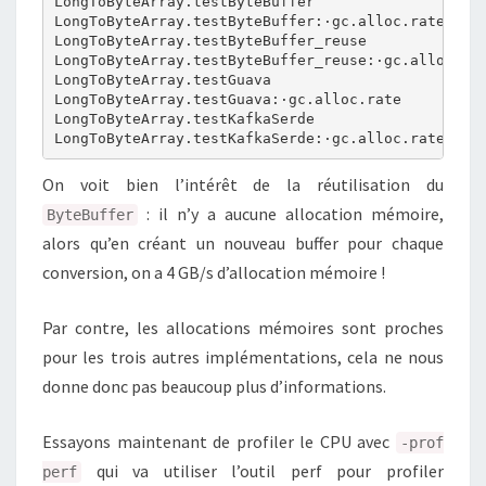
LongToByteArray.testByteBuffer                    
LongToByteArray.testByteBuffer:·gc.alloc.rate     
LongToByteArray.testByteBuffer_reuse              
LongToByteArray.testByteBuffer_reuse:·gc.alloc.rat
LongToByteArray.testGuava                         
LongToByteArray.testGuava:·gc.alloc.rate          
LongToByteArray.testKafkaSerde                    
On voit bien l’intérêt de la réutilisation du
: il n’y a aucune allocation mémoire,
ByteBuffer
alors qu’en créant un nouveau buffer pour chaque
conversion, on a 4 GB/s d’allocation mémoire !
Par contre, les allocations mémoires sont proches
pour les trois autres implémentations, cela ne nous
donne donc pas beaucoup plus d’informations.
Essayons maintenant de profiler le CPU avec
-prof
qui va utiliser l’outil perf pour profiler
perf