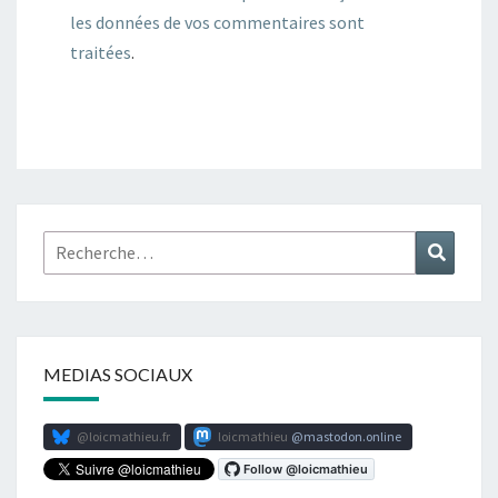
les données de vos commentaires sont
traitées
.
Rechercher :
Recher
MEDIAS SOCIAUX
@loicmathieu.fr
loicmathieu
mastodon.online