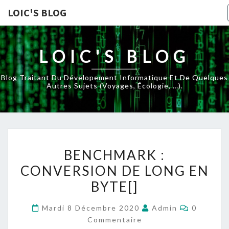
LOIC'S BLOG
LOIC'S BLOG
Blog Traitant Du Dévelopement Informatique Et De Quelques
Autres Sujets (voyages, Écologie, …).
BENCHMARK
BENCHMARK :
:
CONVERSION DE LONG EN
CONVERSION
BYTE[]
DE
LONG
Commenta
Mardi 8 Décembre 2020
Admin
0
EN
Commentaire
BYTE[]