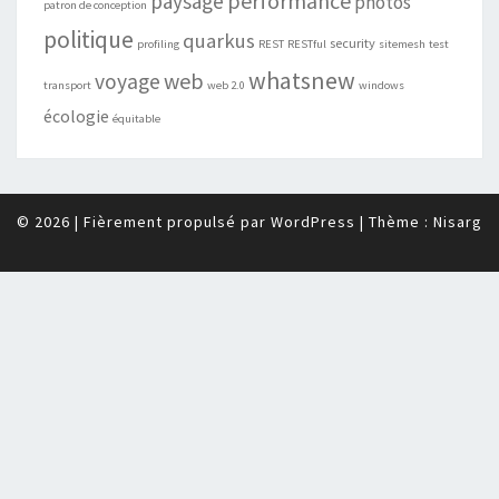
performance
paysage
photos
patron de conception
politique
quarkus
security
profiling
REST
RESTful
sitemesh
test
whatsnew
web
voyage
transport
web 2.0
windows
écologie
équitable
© 2026
|
Fièrement propulsé par
WordPress
|
Thème :
Nisarg