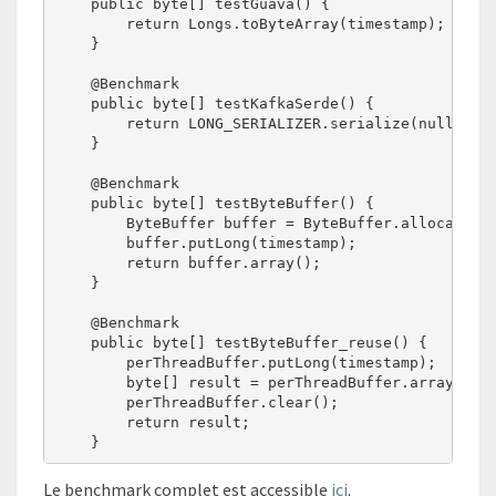
    public byte[] testGuava() {

        return Longs.toByteArray(timestamp);

    }

    @Benchmark

    public byte[] testKafkaSerde() {

        return LONG_SERIALIZER.serialize(null, tim
    }

    @Benchmark

    public byte[] testByteBuffer() {

        ByteBuffer buffer = ByteBuffer.allocate(Lo
        buffer.putLong(timestamp);

        return buffer.array();

    }

    @Benchmark

    public byte[] testByteBuffer_reuse() {

        perThreadBuffer.putLong(timestamp);

        byte[] result = perThreadBuffer.array();

        perThreadBuffer.clear();

        return result;

Le benchmark complet est accessible
ici
.