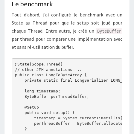
Le benchmark
Tout d’abord, j’ai configuré le benchmark avec un
State au Thread pour que le setup soit joué pour
chaque Thread. Entre autre, je créé un
ByteBuffer
par thread pour comparer une implémentation avec
et sans ré-utilisation du buffer.
@State(Scope.Thread)

// other JMH annotations ...

public class LongToByteArray {

    private static final LongSerializer LONG_SERIA
    long timestamp;

    ByteBuffer perThreadBuffer;

    @Setup

    public void setup() {

        timestamp = System.currentTimeMillis();

        perThreadBuffer = ByteBuffer.allocate(Long
    }
