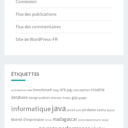
Connexion
Flux des publications
Flux des commentaires
Site de WordPress-FR
ÉTIQUETTES
croatie
benchmark
ch'ti jug
conception
architecture
bdd
blog
database
gcp
design pattern
devoxx
firefox
google
java
informatique
jordanie
java9
kestra
jmh
layout
madagascar
liberté d'expression
linux
micro-benchmark
nosql