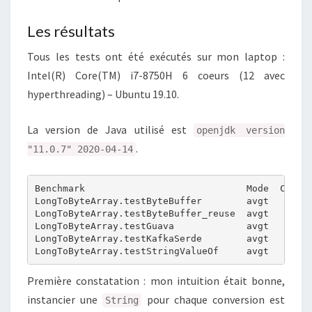
Les résultats
Tous les tests ont été exécutés sur mon laptop :
Intel(R) Core(TM) i7-8750H 6 coeurs (12 avec
hyperthreading) – Ubuntu 19.10.
La version de Java utilisé est
openjdk version
.
"11.0.7" 2020-04-14
Benchmark                             Mode  Cnt   
LongToByteArray.testByteBuffer        avgt    5   
LongToByteArray.testByteBuffer_reuse  avgt    5   
LongToByteArray.testGuava             avgt    5   
LongToByteArray.testKafkaSerde        avgt    5   
Première constatation : mon intuition était bonne,
instancier une
pour chaque conversion est
String