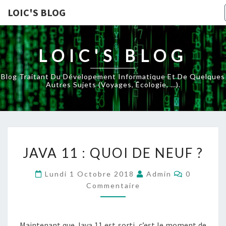
LOIC'S BLOG
LOIC'S BLOG
Blog Traitant Du Dévelopement Informatique Et De Quelques
Autres Sujets (voyages, Écologie, …).
JAVA
JAVA 11 : QUOI DE NEUF ?
11
:
Commenta
Lundi 1 Octobre 2018
Admin
0
QUOI
Commentaire
DE
NEUF
?
Maintenant que Java 11 est sorti, c’est le moment de