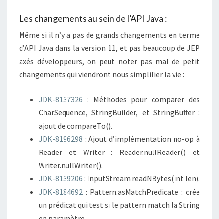
Les changements au sein de l’API Java :
Même si il n’y a pas de grands changements en terme
d’API Java dans la version 11, et pas beaucoup de JEP
axés développeurs, on peut noter pas mal de petit
changements qui viendront nous simplifier la vie :
JDK-8137326
: Méthodes pour comparer des
CharSequence, StringBuilder, et StringBuffer :
ajout de compareTo().
JDK-8196298
: Ajout d’implémentation no-op à
Reader et Writer : Reader.nullReader() et
Writer.nullWriter().
JDK-8139206
: InputStream.readNBytes(int len).
JDK-8184692
: Pattern.asMatchPredicate : crée
un prédicat qui test si le pattern match la String
en paramètre.