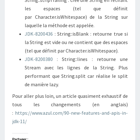
String::stripTrailing : créé une String en retirant
les espaces (tel que définit
par Character.isWhitespace) de la String sur
laquelle la méthode est appelée.
JDK-8200436
: String::isBlank : retourne true si
la String est vide ou ne contient que des espaces
(tel que définit par Character.isWhitespace).
JDK-8200380
: String::lines : retourne une
Stream avec les lignes de la String. Plus
performant que String.split car réalise le split
de manière lazy.
Pour aller plus loin, un article quasiment exhaustif de
tous les changements (en anglais)
:
https://www.azul.com/90-new-features-and-apis-in-
jdk-11/
Partager :