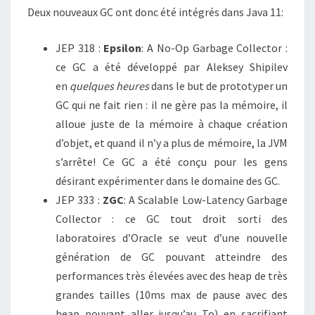
Deux nouveaux GC ont donc été intégrés dans Java 11:
JEP 318 :
Epsilon
: A No-Op Garbage Collector :
ce GC a été développé par Aleksey Shipilev
en
quelques heures
dans le but de prototyper un
GC qui ne fait rien : il ne gère pas la mémoire, il
alloue juste de la mémoire à chaque création
d’objet, et quand il n’y a plus de mémoire, la JVM
s’arrête! Ce GC a été conçu pour les gens
désirant expérimenter dans le domaine des GC.
JEP 333 :
ZGC
: A Scalable Low-Latency Garbage
Collector : ce GC tout droit sorti des
laboratoires d’Oracle se veut d’une nouvelle
génération de GC pouvant atteindre des
performances très élevées avec des heap de très
grandes tailles (10ms max de pause avec des
heap pouvant aller jusqu’au To) en sacrifiant