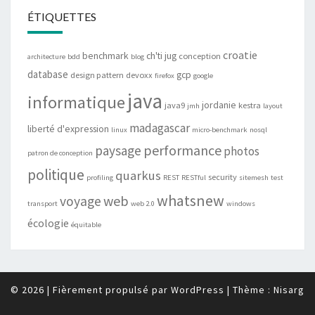
ÉTIQUETTES
croatie
benchmark
ch'ti jug
conception
architecture
bdd
blog
database
gcp
design pattern
devoxx
firefox
google
java
informatique
jordanie
java9
kestra
jmh
layout
madagascar
liberté d'expression
linux
micro-benchmark
nosql
performance
paysage
photos
patron de conception
politique
quarkus
security
profiling
REST
RESTful
sitemesh
test
whatsnew
web
voyage
transport
web 2.0
windows
écologie
équitable
© 2026
|
Fièrement propulsé par
WordPress
|
Thème :
Nisarg