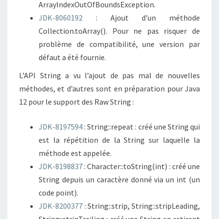
ArrayIndexOutOfBoundsException.
JDK-8060192
: Ajout d’un méthode
Collection.toArray(). Pour ne pas risquer de
problème de compatibilité, une version par
défaut a été fournie.
L’API String a vu l’ajout de pas mal de nouvelles
méthodes, et d’autres sont en préparation pour Java
12 pour le support des Raw String :
JDK-8197594
: String::repeat : créé une String qui
est la répétition de la String sur laquelle la
méthode est appelée.
JDK-8198837
: Character::toString(int) : créé une
String depuis un caractère donné via un int (un
code point).
JDK-8200377
: String::strip, String::stripLeading,