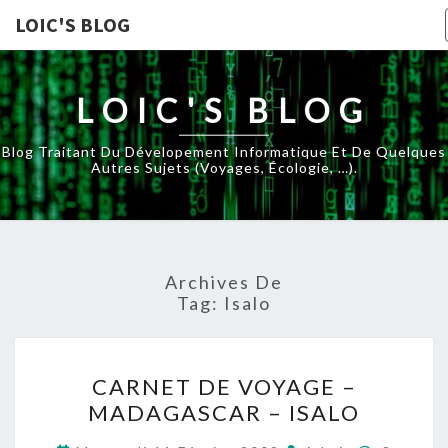
LOIC'S BLOG
LOIC'S BLOG
Blog Traitant Du Dévelopement Informatique Et De Quelques
Autres Sujets (voyages, Écologie, …).
Archives De
Tag:
Isalo
CARNET
CARNET DE VOYAGE –
DE
MADAGASCAR – ISALO
VOYAGE
–
Comment