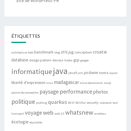
Site de WordPress-FR
ÉTIQUETTES
croatie
benchmark
ch'ti jug
conception
architecture
bdd
blog
database
gcp
design pattern
devoxx
firefox
google
java
informatique
jordanie
java9
kestra
jmh
layout
madagascar
liberté d'expression
linux
micro-benchmark
nosql
performance
paysage
photos
patron de conception
politique
quarkus
security
profiling
REST
RESTful
sitemesh
test
whatsnew
web
voyage
transport
web 2.0
windows
écologie
équitable