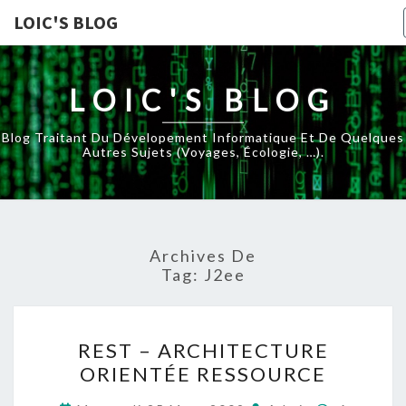
LOIC'S BLOG
LOIC'S BLOG
Blog Traitant Du Dévelopement Informatique Et De Quelques
Autres Sujets (voyages, Écologie, …).
Archives De
Tag:
J2ee
REST
REST – ARCHITECTURE
–
ORIENTÉE RESSOURCE
ARCHITECTURE
ORIENTÉE
Commenta