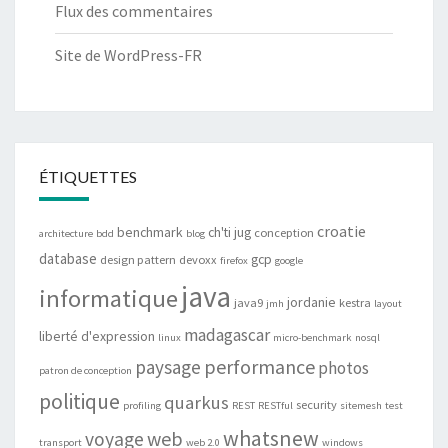
Flux des commentaires
Site de WordPress-FR
ÉTIQUETTES
croatie
benchmark
ch'ti jug
conception
architecture
bdd
blog
database
gcp
design pattern
devoxx
firefox
google
java
informatique
jordanie
java9
kestra
jmh
layout
madagascar
liberté d'expression
linux
micro-benchmark
nosql
performance
paysage
photos
patron de conception
politique
quarkus
security
profiling
REST
RESTful
sitemesh
test
whatsnew
web
voyage
transport
web 2.0
windows