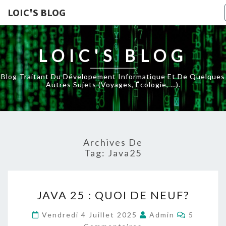
LOIC'S BLOG
LOIC'S BLOG
Blog Traitant Du Dévelopement Informatique Et De Quelques
Autres Sujets (voyages, Écologie, …).
Archives De
Tag:
Java25
JAVA
JAVA 25 : QUOI DE NEUF?
25
:
Commenta
Vendredi 4 Juillet 2025
Admin
5
QUOI