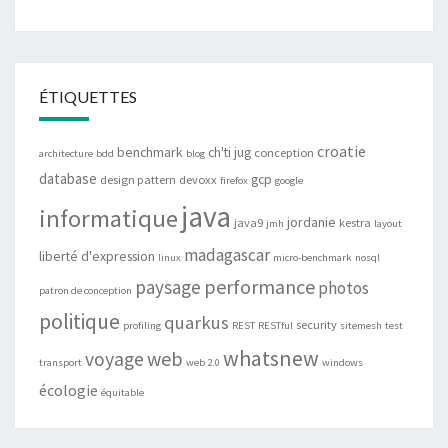
ÉTIQUETTES
croatie
benchmark
ch'ti jug
conception
architecture
bdd
blog
database
gcp
design pattern
devoxx
firefox
google
java
informatique
jordanie
java9
kestra
jmh
layout
madagascar
liberté d'expression
linux
micro-benchmark
nosql
performance
paysage
photos
patron de conception
politique
quarkus
security
profiling
REST
RESTful
sitemesh
test
whatsnew
web
voyage
transport
web 2.0
windows
écologie
équitable