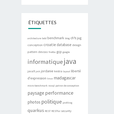
ÉTIQUETTES
benchmark
ch'ti jug
architecture
bdd
blog
croatie
database
conception
design
gcp
pattern
devoxx
firefox
google
java
informatique
jordanie
liberté
java9
kestra
jmh
layout
madagascar
d'expression
linux
micro-benchmark
nosql
patron de conception
performance
paysage
politique
photos
profiling
quarkus
security
REST
RESTful