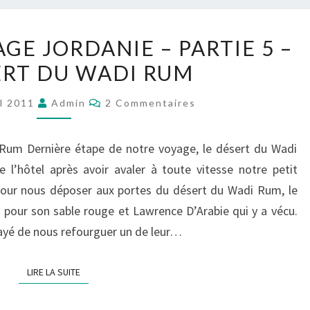
CARNET
GE JORDANIE – PARTIE 5 –
DE
ERT DU WADI RUM
VOYAGE
JORDANIE
Commentaires
il 2011
Admin
2 Commentaires
–
PARTIE
 Rum Dernière étape de notre voyage, le désert du Wadi
5
l’hôtel après avoir avaler à toute vitesse notre petit
–
pour nous déposer aux portes du désert du Wadi Rum, le
LE
 pour son sable rouge et Lawrence D’Arabie qui y a vécu.
DÉSERT
sayé de nous refourguer un de leur…
DU
WADI
LIRE LA SUITE
LIRE LA SUITE
RUM