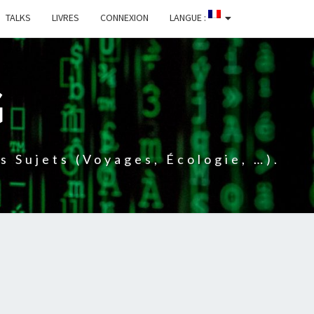
TALKS
LIVRES
CONNEXION
LANGUE :
G
 Sujets (voyages, Écologie, …).