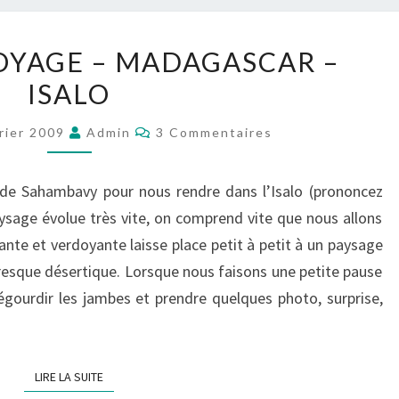
CARNET
OYAGE – MADAGASCAR –
DE
ISALO
VOYAGE
–
Commentaires
rier 2009
Admin
3 Commentaires
MADAGASCAR
–
 de Sahambavy pour nous rendre dans l’Isalo (prononcez
ISALO
aysage évolue très vite, on comprend vite que nous allons
iante et verdoyante laisse place petit à petit à un paysage
resque désertique. Lorsque nous faisons une petite pause
égourdir les jambes et prendre quelques photo, surprise,
LIRE LA SUITE
LIRE LA SUITE