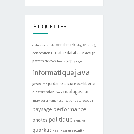
ÉTIQUETTES
benchmark
ch'ti jug
architecture
bdd
blog
croatie
database
conception
design
gcp
pattern
devoxx
firefox
google
java
informatique
jordanie
liberté
java9
kestra
jmh
layout
madagascar
d'expression
linux
micro-benchmark
nosql
patron de conception
performance
paysage
politique
photos
profiling
quarkus
security
REST
RESTful