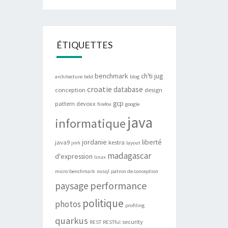
ÉTIQUETTES
benchmark
ch'ti jug
architecture
bdd
blog
croatie
database
conception
design
gcp
pattern
devoxx
firefox
google
java
informatique
jordanie
liberté
java9
kestra
jmh
layout
madagascar
d'expression
linux
micro-benchmark
nosql
patron de conception
performance
paysage
politique
photos
profiling
quarkus
security
REST
RESTful