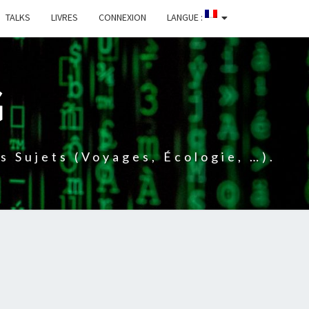
TALKS
LIVRES
CONNEXION
LANGUE :
G
 Sujets (voyages, Écologie, …).