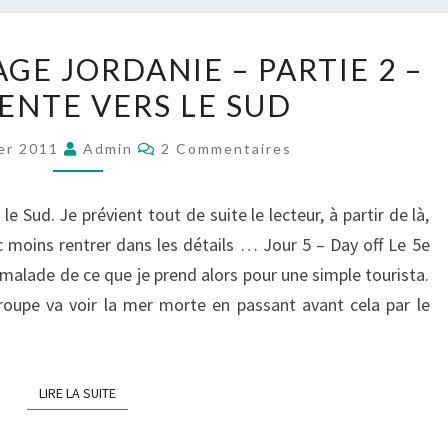
CARNET
GE JORDANIE – PARTIE 2 –
DE
ENTE VERS LE SUD
VOYAGE
JORDANIE
Commentaires
ier 2011
Admin
2 Commentaires
–
PARTIE
e Sud. Je prévient tout de suite le lecteur, à partir de là,
2
c moins rentrer dans les détails … Jour 5 – Day off Le 5e
–
p malade de ce que je prend alors pour une simple tourista.
LA
roupe va voir la mer morte en passant avant cela par le
DESCENTE
VERS
LE
LIRE LA SUITE
LIRE LA SUITE
SUD