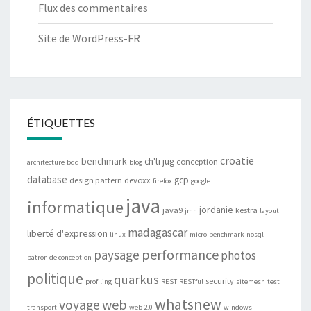
Flux des commentaires
Site de WordPress-FR
ÉTIQUETTES
croatie
benchmark
ch'ti jug
conception
architecture
bdd
blog
database
gcp
design pattern
devoxx
firefox
google
java
informatique
jordanie
java9
kestra
jmh
layout
madagascar
liberté d'expression
linux
micro-benchmark
nosql
performance
paysage
photos
patron de conception
politique
quarkus
security
profiling
REST
RESTful
sitemesh
test
whatsnew
web
voyage
transport
web 2.0
windows