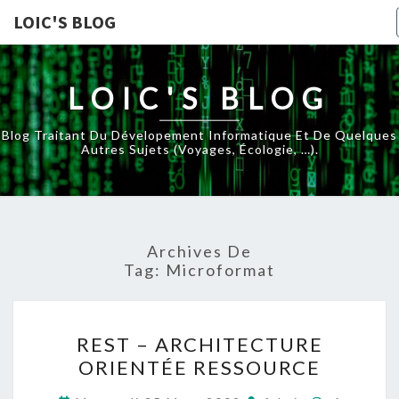
LOIC'S BLOG
LOIC'S BLOG
Blog Traitant Du Dévelopement Informatique Et De Quelques
Autres Sujets (voyages, Écologie, …).
Archives De
Tag:
Microformat
REST
REST – ARCHITECTURE
–
ORIENTÉE RESSOURCE
ARCHITECTURE
ORIENTÉE
Commenta