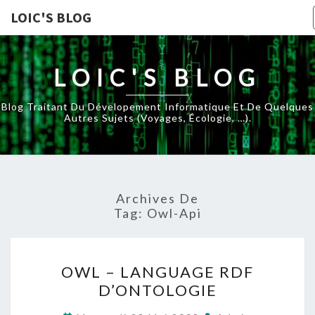
LOIC'S BLOG
LOIC'S BLOG
Blog Traitant Du Dévelopement Informatique Et De Quelques
Autres Sujets (voyages, Écologie, …).
Archives De
Tag:
Owl-Api
OWL
OWL – LANGUAGE RDF
–
D’ONTOLOGIE
LANGUAGE
RDF