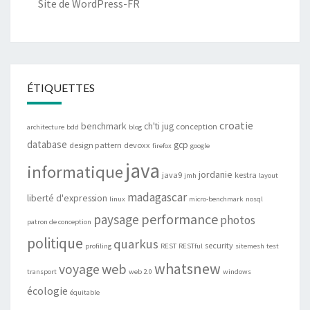
Site de WordPress-FR
ÉTIQUETTES
croatie
benchmark
ch'ti jug
conception
architecture
bdd
blog
database
gcp
design pattern
devoxx
firefox
google
java
informatique
jordanie
java9
kestra
jmh
layout
madagascar
liberté d'expression
linux
micro-benchmark
nosql
performance
paysage
photos
patron de conception
politique
quarkus
security
profiling
REST
RESTful
sitemesh
test
whatsnew
web
voyage
transport
web 2.0
windows
écologie
équitable