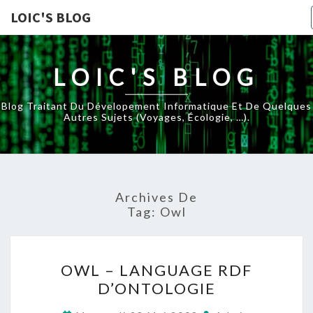
LOIC'S BLOG
LOIC'S BLOG
Blog Traitant Du Dévelopement Informatique Et De Quelques
Autres Sujets (voyages, Écologie, …).
Archives De
Tag:
Owl
OWL
OWL – LANGUAGE RDF
–
D’ONTOLOGIE
LANGUAGE
RDF