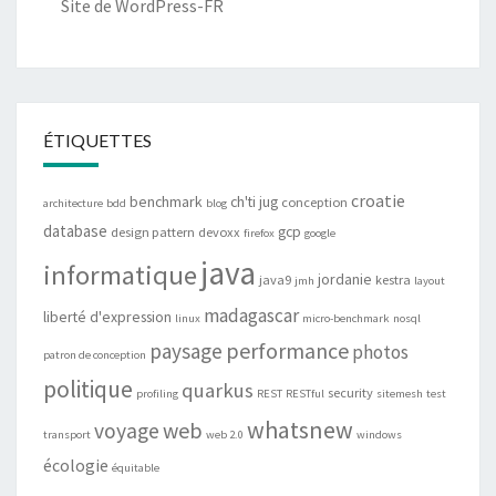
Site de WordPress-FR
ÉTIQUETTES
croatie
benchmark
ch'ti jug
conception
architecture
bdd
blog
database
gcp
design pattern
devoxx
firefox
google
java
informatique
jordanie
java9
kestra
jmh
layout
madagascar
liberté d'expression
linux
micro-benchmark
nosql
performance
paysage
photos
patron de conception
politique
quarkus
security
profiling
REST
RESTful
sitemesh
test
whatsnew
web
voyage
transport
web 2.0
windows
écologie
équitable