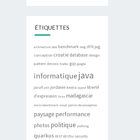
ÉTIQUETTES
benchmark
ch'ti jug
architecture
bdd
blog
croatie
database
conception
design
gcp
pattern
devoxx
firefox
google
java
informatique
jordanie
liberté
java9
kestra
jmh
layout
madagascar
d'expression
linux
micro-benchmark
nosql
patron de conception
performance
paysage
politique
photos
profiling
quarkus
security
REST
RESTful