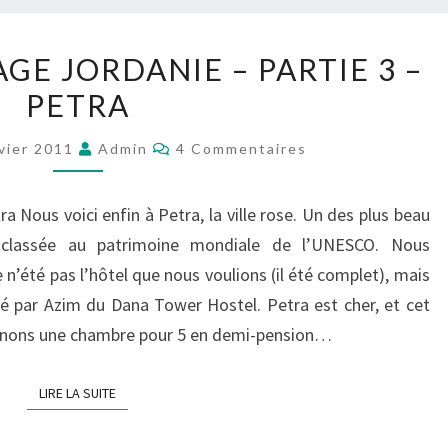
CARNET
GE JORDANIE – PARTIE 3 –
DE
PETRA
VOYAGE
JORDANIE
Commentaires
vier 2011
Admin
4 Commentaires
–
PARTIE
ra Nous voici enfin à Petra, la ville rose. Un des plus beau
3
 classée au patrimoine mondiale de l’UNESCO. Nous
–
n’été pas l’hôtel que nous voulions (il été complet), mais
PETRA
rvé par Azim du Dana Tower Hostel. Petra est cher, et cet
 prenons une chambre pour 5 en demi-pension…
LIRE LA SUITE
LIRE LA SUITE