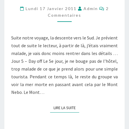
–
Commenta
Lundi 17 Janvier 2011
Admin
2
PARTIE
Commentaires
2
–
Suite notre voyage, la descente vers le Sud. Je prévient
LA
tout de suite le lecteur, à partir de là, j’étais vraiment
DESCENTE
malade, je vais donc moins rentrer dans les détails …
VERS
Jour 5 – Day off Le 5e jour, je ne bouge pas de l’hôtel,
LE
trop malade de ce que je prend alors pour une simple
SUD
tourista. Pendant ce temps là, le reste du groupe va
voir la mer morte en passant avant cela par le Mont
Nebo. Le Mont…
LIRE LA SUITE
LIRE LA SUITE