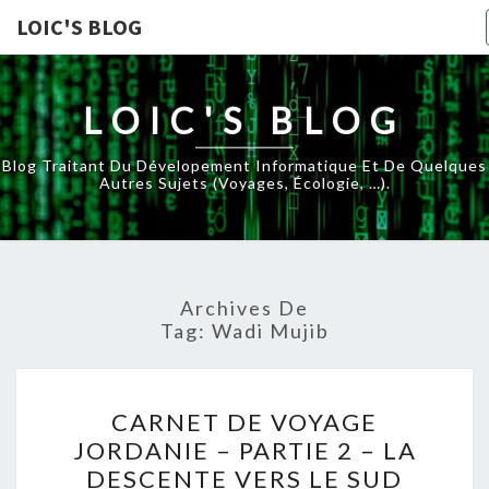
LOIC'S BLOG
LOIC'S BLOG
Blog Traitant Du Dévelopement Informatique Et De Quelques
Autres Sujets (voyages, Écologie, …).
Archives De
Tag:
Wadi Mujib
CARNET
CARNET DE VOYAGE
DE
JORDANIE – PARTIE 2 – LA
VOYAGE
DESCENTE VERS LE SUD
JORDANIE