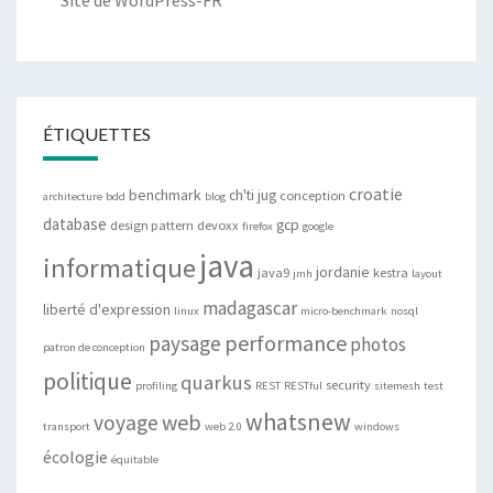
Site de WordPress-FR
ÉTIQUETTES
croatie
benchmark
ch'ti jug
conception
architecture
bdd
blog
database
gcp
design pattern
devoxx
firefox
google
java
informatique
jordanie
java9
kestra
jmh
layout
madagascar
liberté d'expression
linux
micro-benchmark
nosql
performance
paysage
photos
patron de conception
politique
quarkus
security
profiling
REST
RESTful
sitemesh
test
whatsnew
web
voyage
transport
web 2.0
windows
écologie
équitable