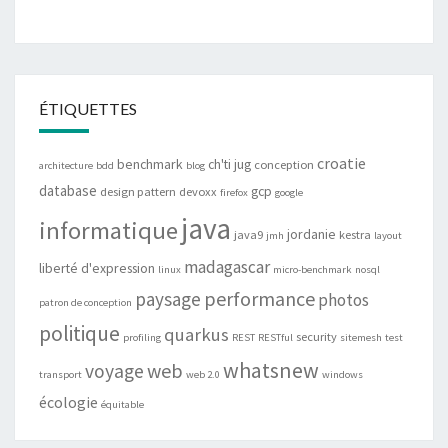
ÉTIQUETTES
croatie
benchmark
ch'ti jug
conception
architecture
bdd
blog
database
gcp
design pattern
devoxx
firefox
google
java
informatique
jordanie
java9
kestra
jmh
layout
madagascar
liberté d'expression
linux
micro-benchmark
nosql
performance
paysage
photos
patron de conception
politique
quarkus
security
profiling
REST
RESTful
sitemesh
test
whatsnew
web
voyage
transport
web 2.0
windows
écologie
équitable