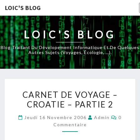
LOIC'S BLOG
LOIC'S BLOG
Blog Traitant Du Dévelopement Informatique Et De Quelques
Autres Sujets (voyages, Écologie, …).
CARNET
CARNET DE VOYAGE –
DE
CROATIE – PARTIE 2
VOYAGE
–
Comment
Jeudi 16 Novembre 2006
Admin
0
CROATIE
Commentaire
–
PARTIE