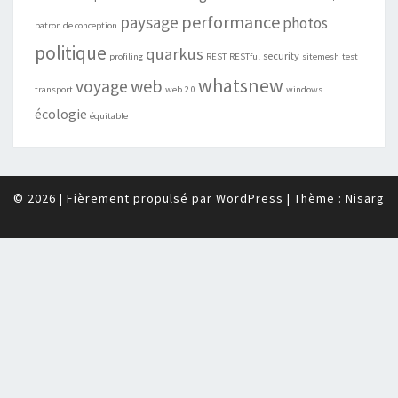
performance
paysage
photos
patron de conception
politique
quarkus
security
profiling
REST
RESTful
sitemesh
test
whatsnew
web
voyage
transport
web 2.0
windows
écologie
équitable
© 2026
|
Fièrement propulsé par
WordPress
|
Thème :
Nisarg