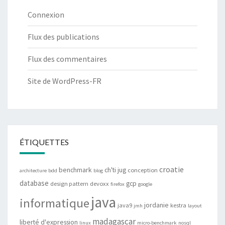
Connexion
Flux des publications
Flux des commentaires
Site de WordPress-FR
ÉTIQUETTES
croatie
benchmark
ch'ti jug
conception
architecture
bdd
blog
database
gcp
design pattern
devoxx
firefox
google
java
informatique
jordanie
java9
kestra
jmh
layout
madagascar
liberté d'expression
linux
micro-benchmark
nosql