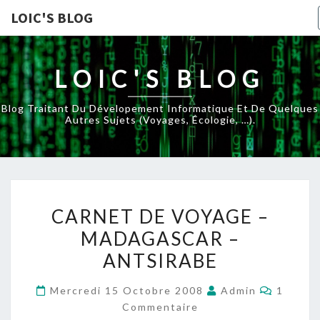
LOIC'S BLOG
LOIC'S BLOG
Blog Traitant Du Dévelopement Informatique Et De Quelques
Autres Sujets (voyages, Écologie, …).
CARNET
CARNET DE VOYAGE –
DE
MADAGASCAR –
VOYAGE
ANTSIRABE
–
MADAGASCAR
Commen
Mercredi 15 Octobre 2008
Admin
1
–
Commentaire
ANTSIRABE