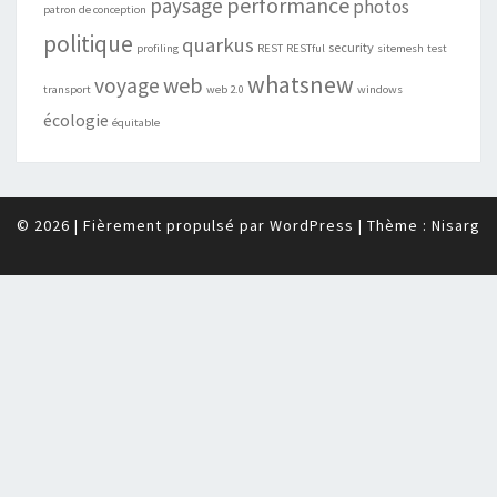
performance
paysage
photos
patron de conception
politique
quarkus
security
profiling
REST
RESTful
sitemesh
test
whatsnew
web
voyage
transport
web 2.0
windows
écologie
équitable
© 2026
|
Fièrement propulsé par
WordPress
|
Thème :
Nisarg