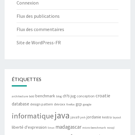
Connexion
Flux des publications
Flux des commentaires
Site de WordPress-FR
ÉTIQUETTES
croatie
benchmark
ch'ti jug
conception
architecture
bdd
blog
database
gcp
design pattern
devoxx
firefox
google
java
informatique
jordanie
java9
kestra
jmh
layout
madagascar
liberté d'expression
linux
micro-benchmark
nosql