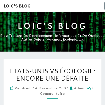
LOIC'S BLOG
LOIC'S BLOG
Blog Traitant Du Dévelopement Informatique Et De Quelques
Autres Sujets (voyages, Écologie, …).
ETATS-
ETATS-UNIS VS ÉCOLOGIE:
UNIS
ENCORE UNE DÉFAITE
VS
ÉCOLOGIE:
Commen
Vendredi 14 Décembre 2007
Admin
0
ENCORE
Commentaire
UNE
DÉFAITE