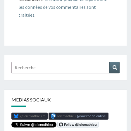
les données de vos commentaires sont
traitées
.
Rechercher :
Recher
MEDIAS SOCIAUX
@loicmathieu.fr
loicmathieu
mastodon.online