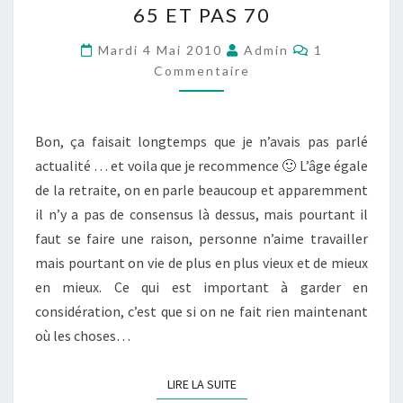
65 ET PAS 70
RETRAITE
Commentair
:
Mardi 4 Mai 2010
Admin
1
Commentaire
PARTIR
À
63
Bon, ça faisait longtemps que je n’avais pas parlé
POUR
actualité … et voila que je recommence 🙂 L’âge égale
QUE
de la retraite, on en parle beaucoup et apparemment
MA
il n’y a pas de consensus là dessus, mais pourtant il
GÉNÉRATION
faut se faire une raison, personne n’aime travailler
PUISSE
mais pourtant on vie de plus en plus vieux et de mieux
PARTIR
en mieux. Ce qui est important à garder en
À
considération, c’est que si on ne fait rien maintenant
65
où les choses…
ET
PAS
LIRE LA SUITE
LIRE LA SUITE
70