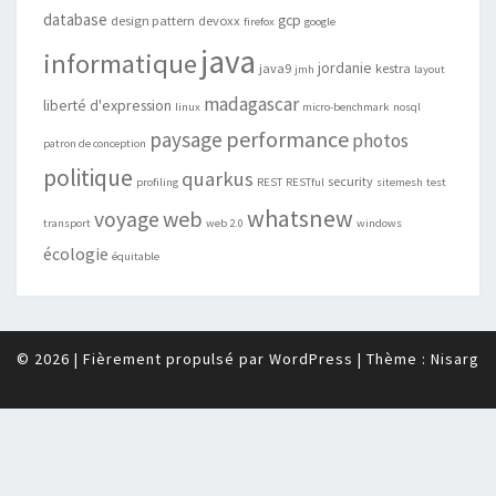
database
gcp
design pattern
devoxx
firefox
google
java
informatique
jordanie
java9
kestra
jmh
layout
madagascar
liberté d'expression
linux
micro-benchmark
nosql
performance
paysage
photos
patron de conception
politique
quarkus
security
profiling
REST
RESTful
sitemesh
test
whatsnew
web
voyage
transport
web 2.0
windows
écologie
équitable
© 2026
|
Fièrement propulsé par
WordPress
|
Thème :
Nisarg