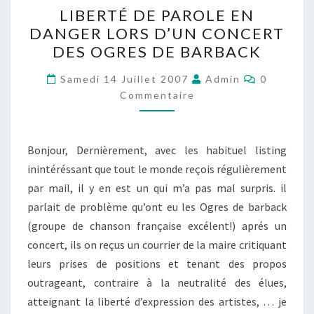
LIBERTÉ
LIBERTÉ DE PAROLE EN
DE
DANGER LORS D’UN CONCERT
PAROLE
DES OGRES DE BARBACK
EN
DANGER
Commenta
Samedi 14 Juillet 2007
Admin
0
LORS
Commentaire
D’UN
CONCERT
Bonjour, Dernièrement, avec les habituel listing
DES
inintéréssant que tout le monde reçois régulièrement
OGRES
par mail, il y en est un qui m’a pas mal surpris. il
DE
parlait de problème qu’ont eu les Ogres de barback
BARBACK
(groupe de chanson française excélent!) aprés un
concert, ils on reçus un courrier de la maire critiquant
leurs prises de positions et tenant des propos
outrageant, contraire à la neutralité des élues,
atteignant la liberté d’expression des artistes, … je