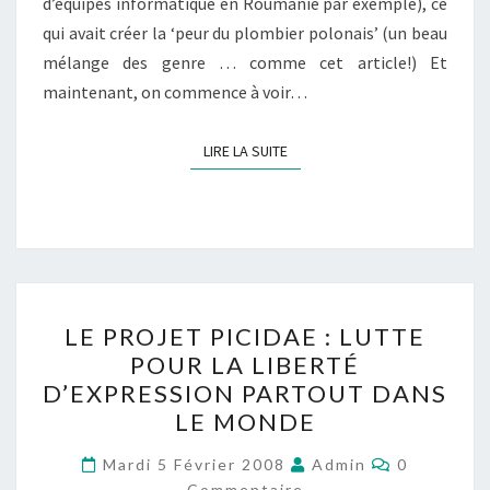
d’équipes informatique en Roumanie par exemple), ce
qui avait créer la ‘peur du plombier polonais’ (un beau
mélange des genre … comme cet article!) Et
maintenant, on commence à voir…
LIRE LA SUITE
LIRE LA SUITE
LE
LE PROJET PICIDAE : LUTTE
PROJET
POUR LA LIBERTÉ
PICIDAE
D’EXPRESSION PARTOUT DANS
:
LE MONDE
LUTTE
Commentai
POUR
Mardi 5 Février 2008
Admin
0
Commentaire