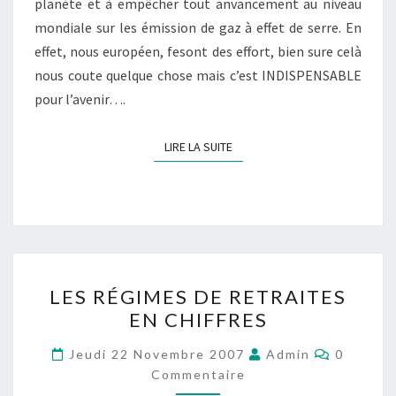
planète et à empêcher tout anvancement au niveau
mondiale sur les émission de gaz à effet de serre. En
effet, nous européen, fesont des effort, bien sure celà
nous coute quelque chose mais c’est INDISPENSABLE
pour l’avenir….
LIRE LA SUITE
LIRE LA SUITE
LES
LES RÉGIMES DE RETRAITES
RÉGIMES
EN CHIFFRES
DE
RETRAITES
Comment
Jeudi 22 Novembre 2007
Admin
0
EN
Commentaire