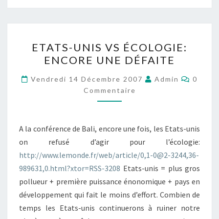
ETATS-
ETATS-UNIS VS ÉCOLOGIE:
UNIS
ENCORE UNE DÉFAITE
VS
ÉCOLOGIE:
Commen
Vendredi 14 Décembre 2007
Admin
0
ENCORE
Commentaire
UNE
DÉFAITE
A la conférence de Bali, encore une fois, les Etats-unis
on refusé d’agir pour l’écologie:
http://www.lemonde.fr/web/article/0,1-0@2-3244,36-
989631,0.html?xtor=RSS-3208
Etats-unis = plus gros
pollueur + première puissance énonomique + pays en
développement qui fait le moins d’effort. Combien de
temps les Etats-unis continuerons à ruiner notre