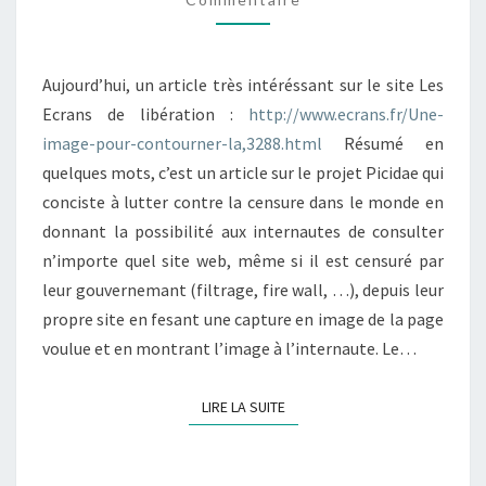
LA
LIBERTÉ
D’EXPRESSION
Aujourd’hui, un article très intéréssant sur le site Les
PARTOUT
Ecrans de libération :
http://www.ecrans.fr/Une-
DANS
image-pour-contourner-la,3288.html
Résumé en
LE
quelques mots, c’est un article sur le projet Picidae qui
MONDE
conciste à lutter contre la censure dans le monde en
donnant la possibilité aux internautes de consulter
n’importe quel site web, même si il est censuré par
leur gouvernemant (filtrage, fire wall, …), depuis leur
propre site en fesant une capture en image de la page
voulue et en montrant l’image à l’internaute. Le…
LIRE LA SUITE
LIRE LA SUITE