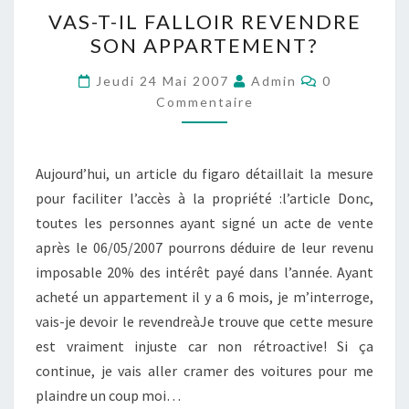
VAS-
VAS-T-IL FALLOIR REVENDRE
T-
SON APPARTEMENT?
IL
FALLOIR
Commentair
Jeudi 24 Mai 2007
Admin
0
REVENDRE
Commentaire
SON
APPARTEMENT?
Aujourd’hui, un article du figaro détaillait la mesure
pour faciliter l’accès à la propriété :l’article Donc,
toutes les personnes ayant signé un acte de vente
après le 06/05/2007 pourrons déduire de leur revenu
imposable 20% des intérêt payé dans l’année. Ayant
acheté un appartement il y a 6 mois, je m’interroge,
vais-je devoir le revendreàJe trouve que cette mesure
est vraiment injuste car non rétroactive! Si ça
continue, je vais aller cramer des voitures pour me
plaindre un coup moi…