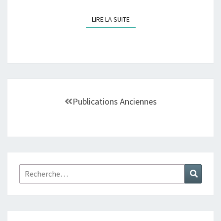
LIRE LA SUITE
LIRE LA SUITE
Navigation
au
Publications Anciennes
sein
des
articles
Rechercher :
Recher