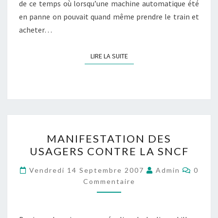
de ce temps où lorsqu’une machine automatique été
en panne on pouvait quand même prendre le train et
acheter…
LIRE LA SUITE
LIRE LA SUITE
MANIFESTATION
MANIFESTATION DES
DES
USAGERS CONTRE LA SNCF
USAGERS
CONTRE
Comme
Vendredi 14 Septembre 2007
Admin
0
LA
Commentaire
SNCF