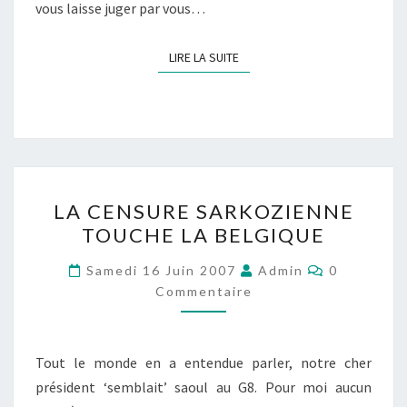
vous laisse juger par vous…
LIRE LA SUITE
LIRE LA SUITE
LA
LA CENSURE SARKOZIENNE
CENSURE
TOUCHE LA BELGIQUE
SARKOZIENNE
TOUCHE
Commentai
Samedi 16 Juin 2007
Admin
0
LA
Commentaire
BELGIQUE
Tout le monde en a entendue parler, notre cher
président ‘semblait’ saoul au G8. Pour moi aucun