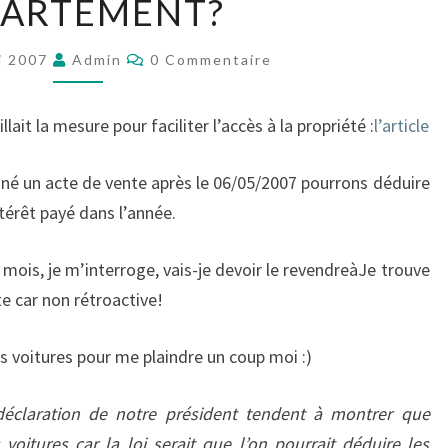
PARTEMENT?
IL
FALLOIR
Commentaires
REVENDRE
i 2007
Admin
0 Commentaire
SON
APPARTEMENT?
llait la mesure pour faciliter l’accès à la propriété :
l’article
gné un acte de vente après le 06/05/2007 pourrons déduire
térêt payé dans l’année.
mois, je m’interroge, vais-je devoir le revendreàJe trouve
e car non rétroactive!
des voitures pour me plaindre un coup moi :)
éclaration de notre président tendent à montrer que
 voitures car la loi serait que l’on pourrait déduire les