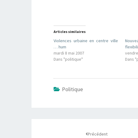
Articles similaires
Violences urbaine en centre ville
Nouvea
… hum
flexibil
mardi 8 mai 2007
vendre
Dans "politique"
Dans "p
Politique
Navigation
d'article
Précédent