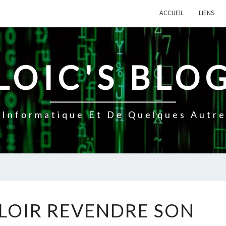
ACCUEIL
LIENS
LOIC'S BLO
Informatique Et De Quelques Autres
VAS-
ALLOIR REVENDRE SON
T-