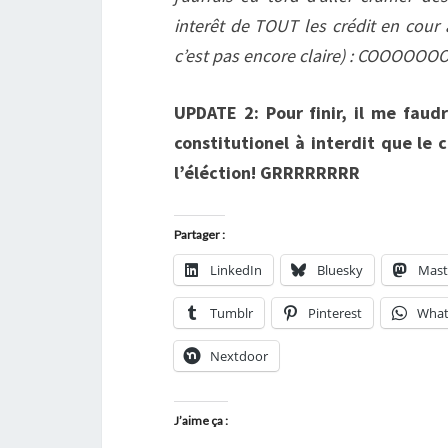
interêt de TOUT les crédit en cou
c’est pas encore claire) : COOOOOO
UPDATE 2: Pour finir
, il me faud
constitutionel à interdit que le 
l’éléction! GRRRRRRRR
Partager :
LinkedIn
Bluesky
Mas
Tumblr
Pinterest
What
Nextdoor
J’aime ça :