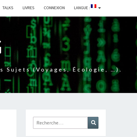
TALKS
LIVRES
CONNEXION
LANGUE :
G
 Sujets (voyages, Écologie, …).
Rechercher :
Recherche