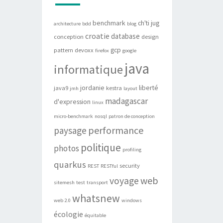
benchmark
ch'ti jug
architecture
bdd
blog
croatie
database
conception
design
gcp
pattern
devoxx
firefox
google
java
informatique
jordanie
liberté
java9
kestra
jmh
layout
madagascar
d'expression
linux
micro-benchmark
nosql
patron de conception
performance
paysage
politique
photos
profiling
quarkus
security
REST
RESTful
web
voyage
sitemesh
test
transport
whatsnew
web 2.0
windows
écologie
équitable