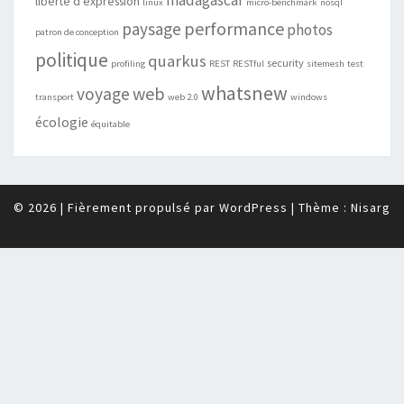
madagascar
liberté d'expression
linux
micro-benchmark
nosql
performance
paysage
photos
patron de conception
politique
quarkus
security
profiling
REST
RESTful
sitemesh
test
whatsnew
web
voyage
transport
web 2.0
windows
écologie
équitable
© 2026
|
Fièrement propulsé par
WordPress
|
Thème :
Nisarg