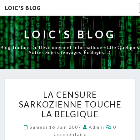
LOIC'S BLOG
LOIC'S BLOG
Blog Traitant Du Dévelopement Informatique Et De Quelques
Autres Sujets (voyages, Écologie, …).
LA
LA CENSURE
CENSURE
SARKOZIENNE TOUCHE
SARKOZIENNE
LA BELGIQUE
TOUCHE
LA
Commentai
Samedi 16 Juin 2007
Admin
0
BELGIQUE
Commentaire