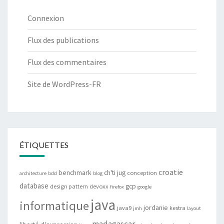
Connexion
Flux des publications
Flux des commentaires
Site de WordPress-FR
ÉTIQUETTES
croatie
benchmark
ch'ti jug
conception
architecture
bdd
blog
database
gcp
design pattern
devoxx
firefox
google
java
informatique
jordanie
java9
kestra
jmh
layout