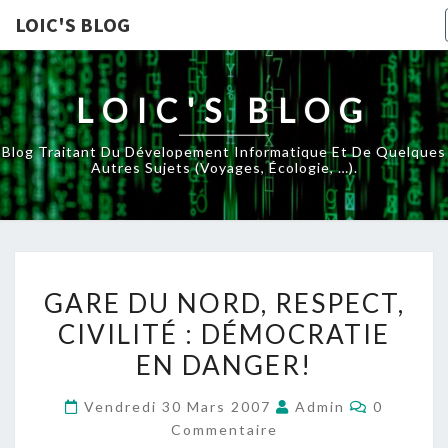
LOIC'S BLOG
LOIC'S BLOG
Blog Traitant Du Dévelopement Informatique Et De Quelques
Autres Sujets (voyages, Écologie, …).
GARE
GARE DU NORD, RESPECT,
DU
CIVILITÉ : DÉMOCRATIE
NORD,
EN DANGER!
RESPECT,
CIVILITÉ
Commenta
Vendredi 30 Mars 2007
Admin
0
:
Commentaire
DÉMOCRATIE