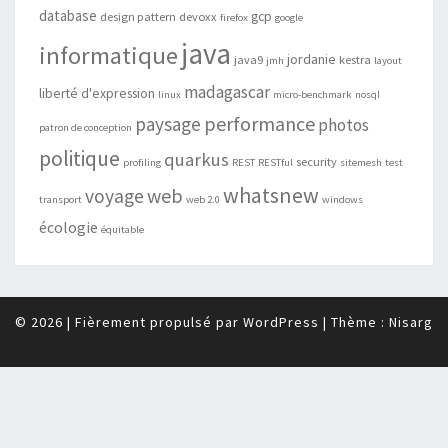
database
gcp
design pattern
devoxx
firefox
google
java
informatique
jordanie
java9
kestra
jmh
layout
madagascar
liberté d'expression
linux
micro-benchmark
nosql
performance
paysage
photos
patron de conception
politique
quarkus
security
profiling
REST
RESTful
sitemesh
test
whatsnew
web
voyage
transport
web 2.0
windows
écologie
équitable
© 2026
|
Fièrement propulsé par
WordPress
|
Thème :
Nisarg