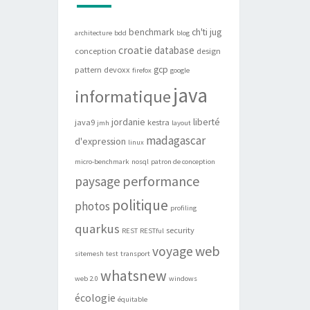
benchmark
ch'ti jug
architecture
bdd
blog
croatie
database
conception
design
gcp
pattern
devoxx
firefox
google
java
informatique
jordanie
liberté
java9
kestra
jmh
layout
madagascar
d'expression
linux
micro-benchmark
nosql
patron de conception
performance
paysage
politique
photos
profiling
quarkus
security
REST
RESTful
web
voyage
sitemesh
test
transport
whatsnew
web 2.0
windows
écologie
équitable