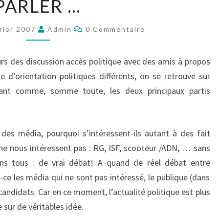
PARLER …
ÉLÉCTORAL
FAIT
Commentaires
PARLER
rier 2007
Admin
0 Commentaire
…
ours des discussion accès politique avec des amis à propos
 d’orientation politiques différents, on se retrouve sur
ant comme, somme toute, les deux principaux partis
 des média, pourquoi s’intéressent-ils autant à des fait
 ne nous intéressent pas : RG, ISF, scooteur /ADN, … sans
s tous : de vrai débat! A quand de réel débat entre
-ce les média qui ne sont pas intéressé, le publique (dans
s candidats. Car en ce moment, l’actualité politique est plus
 sur de véritables idée.