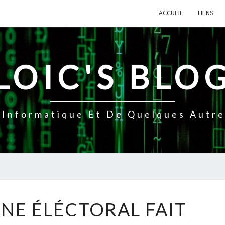
ACCUEIL
LIENS
LOIC'S BLO
Informatique Et De Quelques Autres
LA
NE ÉLÉCTORAL FAIT
CAMPAGNE