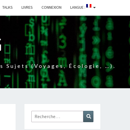
TALKS
LIVRES
CONNEXION
LANGUE :
G
 Sujets (voyages, Écologie, …).
Rechercher :
Recherche