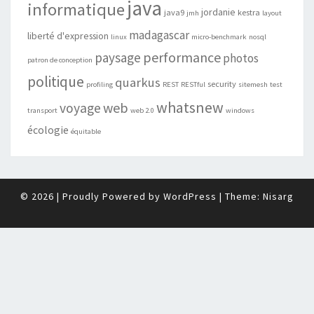
java
informatique
jordanie
java9
kestra
jmh
layout
madagascar
liberté d'expression
linux
micro-benchmark
nosql
performance
paysage
photos
patron de conception
politique
quarkus
security
profiling
REST
RESTful
sitemesh
test
whatsnew
web
voyage
transport
web 2.0
windows
écologie
équitable
© 2026
|
Proudly Powered by
WordPress
|
Theme:
Nisarg