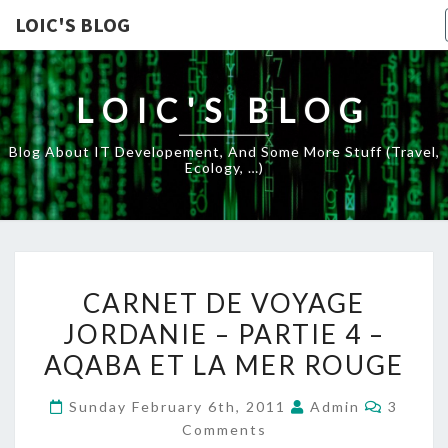
LOIC'S BLOG
LOIC'S BLOG
Blog About IT Developement, And Some More Stuff (travel,
Ecology, …)
CARNET
CARNET DE VOYAGE
DE
JORDANIE – PARTIE 4 –
VOYAGE
AQABA ET LA MER ROUGE
JORDANIE
–
Commen
Sunday February 6th, 2011
Admin
3
PARTIE
Comments
4