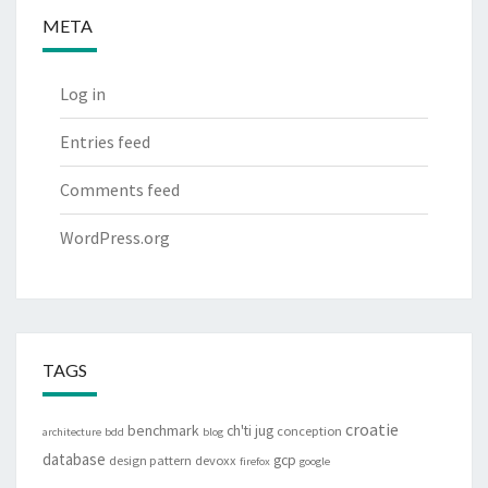
META
Log in
Entries feed
Comments feed
WordPress.org
TAGS
croatie
benchmark
ch'ti jug
conception
architecture
bdd
blog
database
gcp
design pattern
devoxx
firefox
google