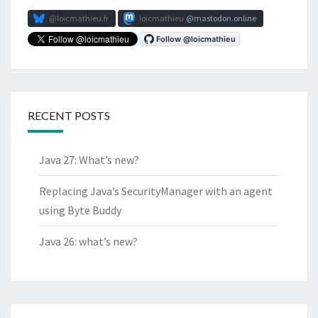
@loicmathieu.fr
loicmathieu
mastodon.online
RECENT POSTS
Java 27: What’s new?
Replacing Java’s SecurityManager with an agent
using Byte Buddy
Java 26: what’s new?