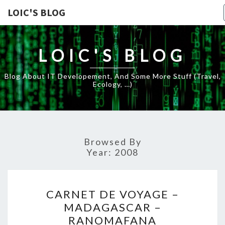
LOIC'S BLOG
LOIC'S BLOG
Blog About IT Developement, And Some More Stuff (travel,
Ecology, …)
Browsed By
Year:
2008
CARNET
CARNET DE VOYAGE –
DE
MADAGASCAR –
VOYAGE
RANOMAFANA
–