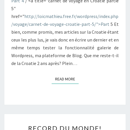
Part 4
/ <a title="carnet de voyage en Croatie partie
5"
href="
http://loicmathieu.free.fr/wordpress/index.php
/voyage/carnet-de-voyage-croatie-part-5/">Part
5
Et
bien, comme promis, mes articles sur la Croatie étant
ceux les plus lus, je vais donc en écrire un dernier et en
même temps tester la fonctionnalité galerie de
Wordpress, ma plateforme de Blog. Que me reste-t-il
de la Croatie 2 ans après? Plein…
READ MORE
READ MORE
RECORD
RECORD DU MONDE!