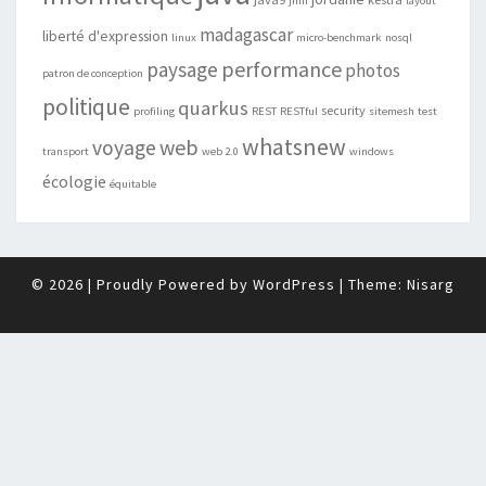
jmh
layout
madagascar
liberté d'expression
linux
micro-benchmark
nosql
performance
paysage
photos
patron de conception
politique
quarkus
security
profiling
REST
RESTful
sitemesh
test
whatsnew
web
voyage
transport
web 2.0
windows
écologie
équitable
© 2026
|
Proudly Powered by
WordPress
|
Theme:
Nisarg