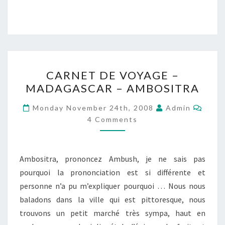
CARNET
CARNET DE VOYAGE –
DE
MADAGASCAR – AMBOSITRA
VOYAGE
–
Comm
Monday November 24th, 2008
Admin
MADAGASCAR
4 Comments
–
AMBOSITRA
Ambositra, prononcez Ambush, je ne sais pas
pourquoi la prononciation est si différente et
personne n’a pu m’expliquer pourquoi … Nous nous
baladons dans la ville qui est pittoresque, nous
trouvons un petit marché très sympa, haut en