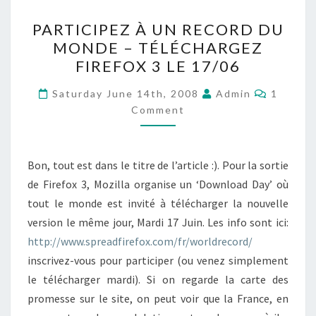
PARTICIPEZ
PARTICIPEZ À UN RECORD DU
À
MONDE – TÉLÉCHARGEZ
UN
FIREFOX 3 LE 17/06
RECORD
DU
Commen
Saturday June 14th, 2008
Admin
1
MONDE
Comment
–
TÉLÉCHARGEZ
Bon, tout est dans le titre de l’article :). Pour la sortie
FIREFOX
de Firefox 3, Mozilla organise un ‘Download Day’ où
3
tout le monde est invité à télécharger la nouvelle
LE
version le même jour, Mardi 17 Juin. Les info sont ici:
17/06
http://www.spreadfirefox.com/fr/worldrecord/
inscrivez-vous pour participer (ou venez simplement
le télécharger mardi). Si on regarde la carte des
promesse sur le site, on peut voir que la France, en