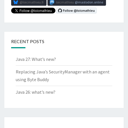
@loicmathieu.fr
loicmathieu
mastodon.online
RECENT POSTS
Java 27: What’s new?
Replacing Java’s SecurityManager with an agent
using Byte Buddy
Java 26: what’s new?