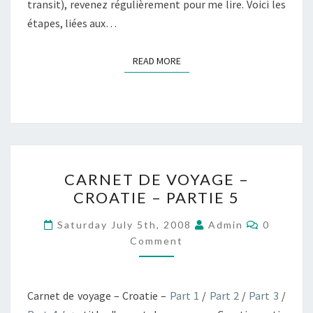
transit), revenez régulièrement pour me lire. Voici les
étapes, liées aux…
READ MORE
READ MORE
CARNET
CARNET DE VOYAGE –
DE
CROATIE – PARTIE 5
VOYAGE
–
Comment
Saturday July 5th, 2008
Admin
0
CROATIE
Comment
–
PARTIE
Carnet de voyage – Croatie –
Part 1
/
Part 2
/
Part 3
/
5