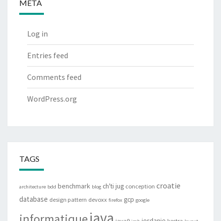
META
Log in
Entries feed
Comments feed
WordPress.org
TAGS
croatie
benchmark
ch'ti jug
conception
architecture
bdd
blog
database
gcp
design pattern
devoxx
firefox
google
java
informatique
jordanie
java9
kestra