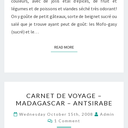
couleurs, avec de jolis étal d’épices, de fruit et
légumes et de poissons et viandes séché très odorant!
On y goûte de petit gâteaux, sorte de beignet sucré ou
salé que je trouve ayant peut de goût: les Mofo-gasy
(sucré) et le…
READ MORE
READ MORE
CARNET
CARNET DE VOYAGE –
DE
MADAGASCAR – ANTSIRABE
VOYAGE
–
Wednesday October 15th, 2008
Admin
Comments
MADAGASCAR
1 Comment