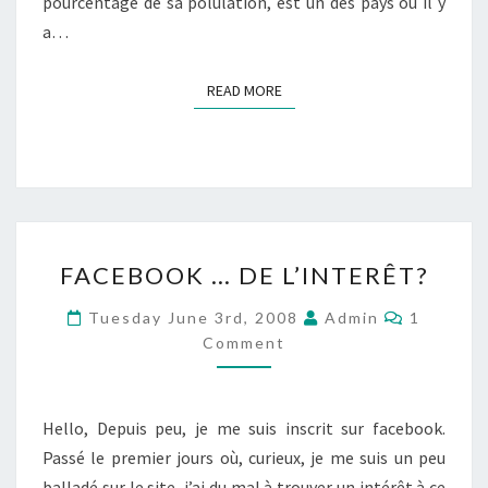
pourcentage de sa polulation, est un des pays où il y
a…
READ MORE
READ MORE
FACEBOOK
FACEBOOK … DE L’INTERÊT?
…
DE
Comment
Tuesday June 3rd, 2008
Admin
1
L’INTERÊT?
Comment
Hello, Depuis peu, je me suis inscrit sur facebook.
Passé le premier jours où, curieux, je me suis un peu
balladé sur le site, j’ai du mal à trouver un intérêt à ce