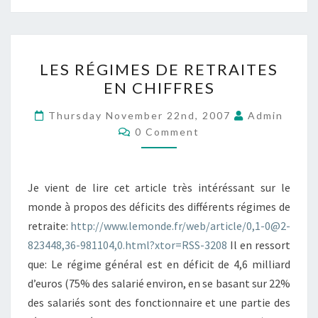
LES
LES RÉGIMES DE RETRAITES
RÉGIMES
EN CHIFFRES
DE
RETRAITES
Thursday November 22nd, 2007
Admin
Comments
EN
0 Comment
CHIFFRES
Je vient de lire cet article très intéréssant sur le
monde à propos des déficits des différents régimes de
retraite:
http://www.lemonde.fr/web/article/0,1-0@2-
823448,36-981104,0.html?xtor=RSS-3208
Il en ressort
que: Le régime général est en déficit de 4,6 milliard
d’euros (75% des salarié environ, en se basant sur 22%
des salariés sont des fonctionnaire et une partie des