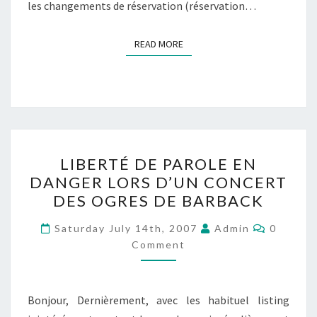
les changements de réservation (réservation…
READ MORE
READ MORE
LIBERTÉ
LIBERTÉ DE PAROLE EN
DE
DANGER LORS D’UN CONCERT
PAROLE
DES OGRES DE BARBACK
EN
DANGER
Commen
Saturday July 14th, 2007
Admin
0
LORS
Comment
D’UN
CONCERT
Bonjour, Dernièrement, avec les habituel listing
DES