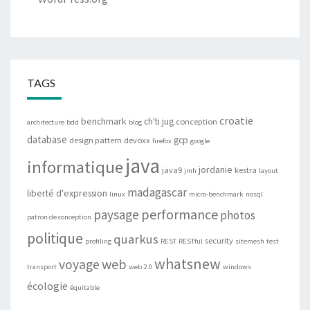
TAGS
croatie
benchmark
ch'ti jug
conception
architecture
bdd
blog
database
gcp
design pattern
devoxx
firefox
google
java
informatique
jordanie
java9
kestra
jmh
layout
madagascar
liberté d'expression
linux
micro-benchmark
nosql
performance
paysage
photos
patron de conception
politique
quarkus
security
profiling
REST
RESTful
sitemesh
test
whatsnew
web
voyage
transport
web 2.0
windows
écologie
équitable