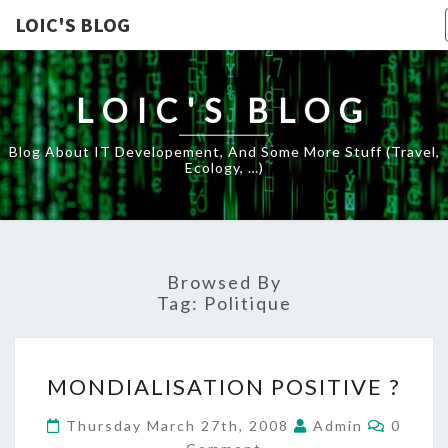
LOIC'S BLOG
LOIC'S BLOG
Blog About IT Developement, And Some More Stuff (travel,
Ecology, …)
Browsed By
Tag:
Politique
MONDIALISATION
MONDIALISATION POSITIVE ?
POSITIVE
?
Comme
Thursday March 27th, 2008
Admin
0