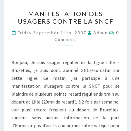
MANIFESTATION
MANIFESTATION DES
DES
USAGERS CONTRE LA SNCF
USAGERS
CONTRE
Comme
Friday September 14th, 2007
Admin
0
LA
Comment
SNCF
Bonjour, Je suis usager régulier de la ligne Lille –
Bruxelles, je suis donc abonné SNCF/Eurostar sur
cette ligne. Ce matin, j’ai participé à une
manifestation d’usagers contre la SNCF pour se
plaindre de plusieurs points: retard régulier du train au
départ de Lille (20mn de retard 1 à 2 fois par semaine,
voir plus) retard fréquent au départ de Bruxelles,
souvent sans aucune information de la part
d’Eurostar pas d’accés aux bornes informatique pour