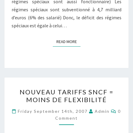
régimes spéciaux sont aussi fonctionnaire) Les
régimes spéciaux sont subventionné à 4,7 milliard
d’euros (6% des salarié) Donc, le déficit des régimes
spéciaux est égale à celui…
READ MORE
READ MORE
NOUVEAU
NOUVEAU TARIFFS SNCF =
TARIFFS
MOINS DE FLEXIBILITÉ
SNCF
=
Comme
Friday September 14th, 2007
Admin
0
MOINS
Comment
DE