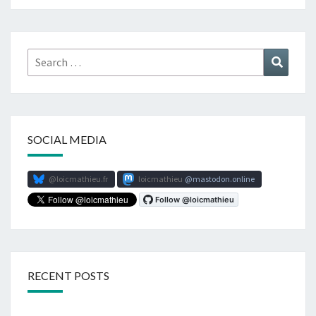
Search
Search
for:
SOCIAL MEDIA
@loicmathieu.fr
loicmathieu
mastodon.online
RECENT POSTS