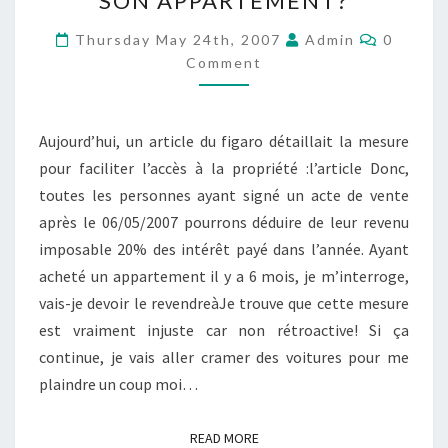
SON APPARTEMENT?
IL
FALLOIR
Commen
Thursday May 24th, 2007
Admin
0
REVENDRE
Comment
SON
APPARTEMENT?
Aujourd’hui, un article du figaro détaillait la mesure
pour faciliter l’accès à la propriété :l’article Donc,
toutes les personnes ayant signé un acte de vente
après le 06/05/2007 pourrons déduire de leur revenu
imposable 20% des intérêt payé dans l’année. Ayant
acheté un appartement il y a 6 mois, je m’interroge,
vais-je devoir le revendreàJe trouve que cette mesure
est vraiment injuste car non rétroactive! Si ça
continue, je vais aller cramer des voitures pour me
plaindre un coup moi…
READ MORE
READ MORE