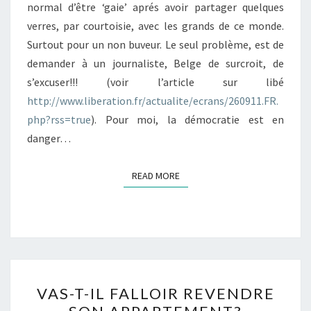
normal d’être ‘gaie’ aprés avoir partager quelques
verres, par courtoisie, avec les grands de ce monde.
Surtout pour un non buveur. Le seul problème, est de
demander à un journaliste, Belge de surcroit, de
s’excuser!!! (voir l’article sur libé
http://www.liberation.fr/actualite/ecrans/260911.FR.
php?rss=true
). Pour moi, la démocratie est en
danger…
READ MORE
READ MORE
VAS-
VAS-T-IL FALLOIR REVENDRE
T-