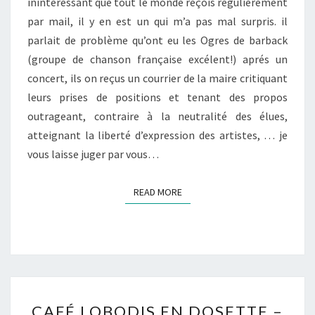
inintéréssant que tout le monde reçois régulièrement
OGRES
par mail, il y en est un qui m’a pas mal surpris. il
DE
parlait de problème qu’ont eu les Ogres de barback
BARBACK
(groupe de chanson française excélent!) aprés un
concert, ils on reçus un courrier de la maire critiquant
leurs prises de positions et tenant des propos
outrageant, contraire à la neutralité des élues,
atteignant la liberté d’expression des artistes, … je
vous laisse juger par vous…
READ MORE
READ MORE
CAFÉ
CAFÉ LOBODIS EN DOSETTE –