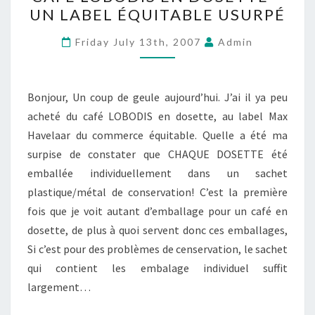
LOBODIS
UN LABEL ÉQUITABLE USURPÉ
EN
DOSETTE
Friday July 13th, 2007
Admin
–
UN
LABEL
Bonjour, Un coup de geule aujourd’hui. J’ai il ya peu
ÉQUITABLE
acheté du café LOBODIS en dosette, au label Max
USURPÉ
Havelaar du commerce équitable. Quelle a été ma
surpise de constater que CHAQUE DOSETTE été
emballée individuellement dans un sachet
plastique/métal de conservation! C’est la première
fois que je voit autant d’emballage pour un café en
dosette, de plus à quoi servent donc ces emballages,
Si c’est pour des problèmes de censervation, le sachet
qui contient les embalage individuel suffit
largement…