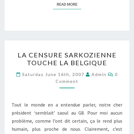
READ MORE
READ MORE
LA
LA CENSURE SARKOZIENNE
CENSURE
TOUCHE LA BELGIQUE
SARKOZIENNE
TOUCHE
Commen
Saturday June 16th, 2007
Admin
0
LA
Comment
BELGIQUE
Tout le monde en a entendue parler, notre cher
président ‘semblait’ saoul au G8. Pour moi aucun
problème, comme l’ont dit certain, ça le rend plus
humain, plus proche de nous. Clairement, c’est