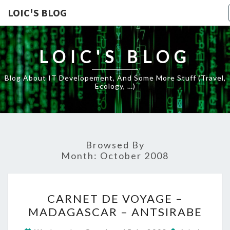
LOIC'S BLOG
LOIC'S BLOG
Blog About IT Developement, And Some More Stuff (travel,
Ecology, …)
Browsed By
Month:
October 2008
CARNET
CARNET DE VOYAGE –
DE
MADAGASCAR – ANTSIRABE
VOYAGE
–