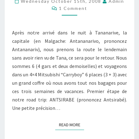
Wednesday October 15th, 2008
Admin
Comments
MADAGASCAR
1 Comment
–
ANTSIRABE
Après notre arrivé dans le nuit à Tananarive, la
capitale (en Malgache: Antananarivo, prononcez
Antananariv), nous prenons la route le lendemain
sans avoir rien vu de Tana, ce sera pour le retour. Nous
sommes 6 (4 gars et deux demoiselles) et voyageons
dans un 4×4 Mitsubishi “Carryboy” 6 places (3 + 3) avec
un grand coffre où nous avons tout nos bagages pour
ces trois semaines de vacances. Premier étape de
notre road trip: ANTSIRABE (prononcez Antsirabé).
Une petite précision…
READ MORE
READ MORE