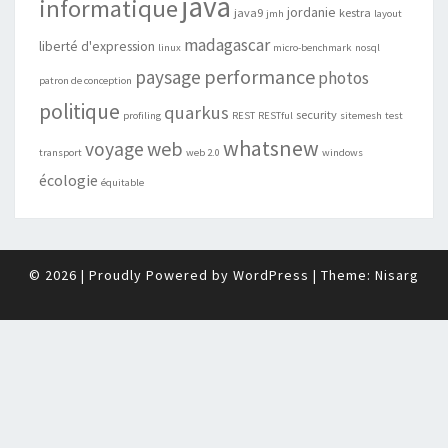
java
informatique
jordanie
java9
kestra
jmh
layout
madagascar
liberté d'expression
linux
micro-benchmark
nosql
performance
paysage
photos
patron de conception
politique
quarkus
security
profiling
REST
RESTful
sitemesh
test
whatsnew
web
voyage
transport
web 2.0
windows
écologie
équitable
© 2026
|
Proudly Powered by
WordPress
|
Theme:
Nisarg