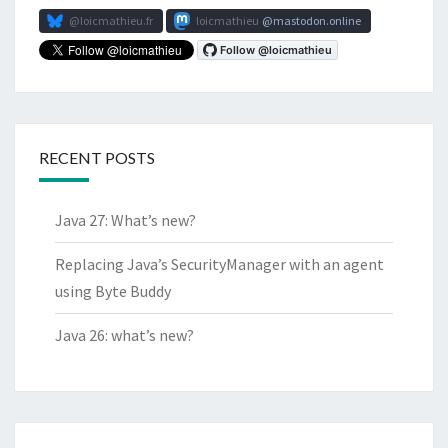
@loicmathieu.fr
loicmathieu
mastodon.online
RECENT POSTS
Java 27: What’s new?
Replacing Java’s SecurityManager with an agent
using Byte Buddy
Java 26: what’s new?