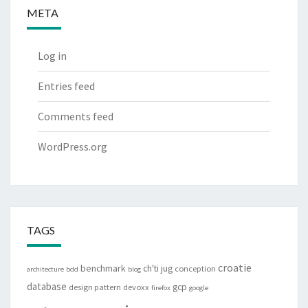
META
Log in
Entries feed
Comments feed
WordPress.org
TAGS
croatie
benchmark
ch'ti jug
conception
architecture
bdd
blog
database
gcp
design pattern
devoxx
firefox
google