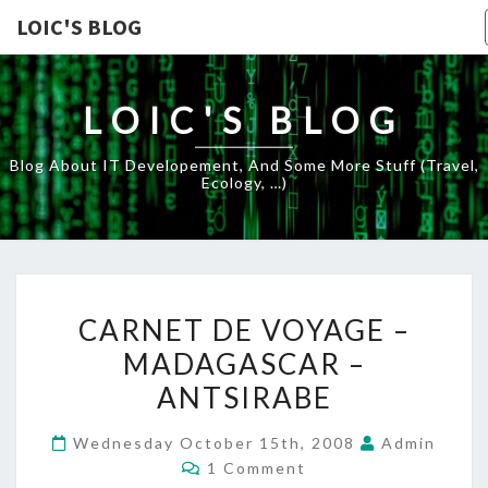
LOIC'S BLOG
LOIC'S BLOG
Blog About IT Developement, And Some More Stuff (travel,
Ecology, …)
CARNET
CARNET DE VOYAGE –
DE
MADAGASCAR –
VOYAGE
ANTSIRABE
–
MADAGASCAR
Wednesday October 15th, 2008
Admin
–
Comments
1 Comment
ANTSIRABE