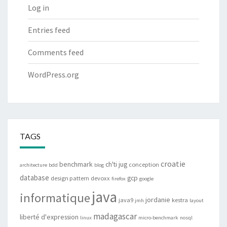
Log in
Entries feed
Comments feed
WordPress.org
TAGS
croatie
benchmark
ch'ti jug
conception
architecture
bdd
blog
database
gcp
design pattern
devoxx
firefox
google
java
informatique
jordanie
java9
kestra
jmh
layout
madagascar
liberté d'expression
linux
micro-benchmark
nosql