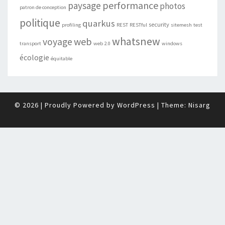
performance
paysage
photos
patron de conception
politique
quarkus
security
profiling
REST
RESTful
sitemesh
test
whatsnew
web
voyage
transport
web 2.0
windows
écologie
équitable
© 2026
|
Proudly Powered by
WordPress
|
Theme:
Nisarg