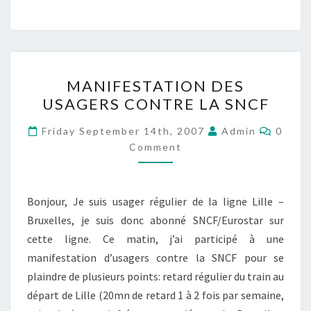
MANIFESTATION
MANIFESTATION DES
DES
USAGERS CONTRE LA SNCF
USAGERS
CONTRE
Comme
Friday September 14th, 2007
Admin
0
LA
Comment
SNCF
Bonjour, Je suis usager régulier de la ligne Lille –
Bruxelles, je suis donc abonné SNCF/Eurostar sur
cette ligne. Ce matin, j’ai participé à une
manifestation d’usagers contre la SNCF pour se
plaindre de plusieurs points: retard régulier du train au
départ de Lille (20mn de retard 1 à 2 fois par semaine,