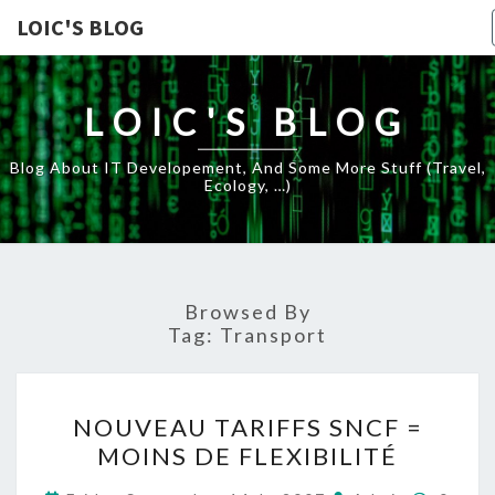
LOIC'S BLOG
LOIC'S BLOG
Blog About IT Developement, And Some More Stuff (travel,
Ecology, …)
Browsed By
Tag:
Transport
NOUVEAU
NOUVEAU TARIFFS SNCF =
TARIFFS
MOINS DE FLEXIBILITÉ
SNCF
=
Comme