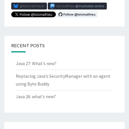
@loicmathieu.fr
loicmathieu
mastodon.online
RECENT POSTS
Java 27: What’s new?
Replacing Java’s SecurityManager with an agent
using Byte Buddy
Java 26: what’s new?