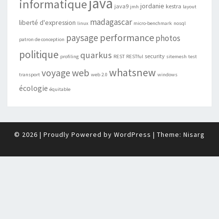
java
informatique
jordanie
java9
kestra
jmh
layout
madagascar
liberté d'expression
linux
micro-benchmark
nosql
performance
paysage
photos
patron de conception
politique
quarkus
security
profiling
REST
RESTful
sitemesh
test
whatsnew
web
voyage
transport
web 2.0
windows
écologie
équitable
© 2026
|
Proudly Powered by
WordPress
|
Theme:
Nisarg