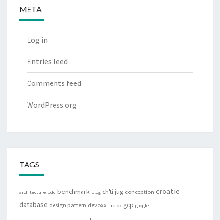
META
Log in
Entries feed
Comments feed
WordPress.org
TAGS
croatie
benchmark
ch'ti jug
conception
architecture
bdd
blog
database
gcp
design pattern
devoxx
firefox
google