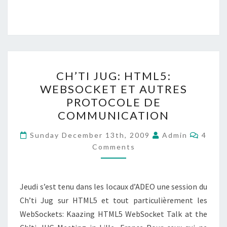
CH’TI
CH’TI JUG: HTML5:
JUG:
WEBSOCKET ET AUTRES
HTML5:
PROTOCOLE DE
WEBSOCKET
COMMUNICATION
ET
Comme
AUTRES
Sunday December 13th, 2009
Admin
4
Comments
PROTOCOLE
DE
COMMUNICATION
Jeudi s’est tenu dans les locaux d’ADEO une session du
Ch’ti Jug sur HTML5 et tout particulièrement les
WebSockets: Kaazing HTML5 WebSocket Talk at the