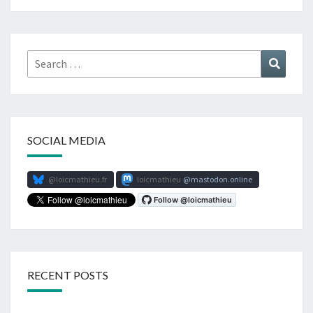
Search
Search
for:
SOCIAL MEDIA
@loicmathieu.fr
loicmathieu
mastodon.online
RECENT POSTS