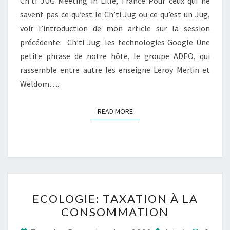
Ch’ti JUG Meeting in Lille, France Pour ceux qui ne
savent pas ce qu’est le Ch’ti Jug ou ce qu’est un Jug,
voir l’introduction de mon article sur la session
précédente: Ch’ti Jug: les technologies Google Une
petite phrase de notre hôte, le groupe ADEO, qui
rassemble entre autre les enseigne Leroy Merlin et
Weldom….
READ MORE
READ MORE
ECOLOGIE:
ECOLOGIE: TAXATION À LA
TAXATION
CONSOMMATION
À
LA
Comme