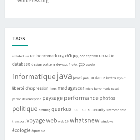
WordPress.org
TAGS
croatie
benchmark
ch'ti jug
conception
architecture
bdd
blog
database
gcp
design pattern
devoxx
firefox
google
java
informatique
jordanie
java9
kestra
jmh
layout
madagascar
liberté d'expression
linux
micro-benchmark
nosql
performance
paysage
photos
patron de conception
politique
quarkus
security
profiling
REST
RESTful
sitemesh
test
whatsnew
web
voyage
transport
web 2.0
windows
écologie
équitable