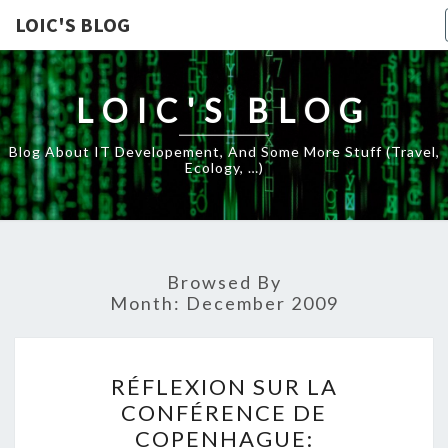
LOIC'S BLOG
LOIC'S BLOG
Blog About IT Developement, And Some More Stuff (travel,
Ecology, …)
Browsed By
Month:
December 2009
RÉFLEXION
RÉFLEXION SUR LA
SUR
CONFÉRENCE DE
LA
COPENHAGUE:
CONFÉRENCE