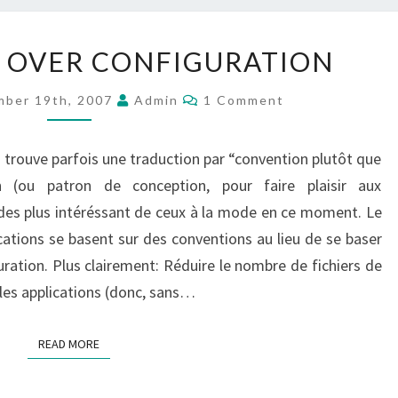
CONVENTION
 OVER CONFIGURATION
OVER
CONFIGURATION
Comments
ber 19th, 2007
Admin
1 Comment
 trouve parfois une traduction par “convention plutôt que
rn (ou patron de conception, pour faire plaisir aux
des plus intéréssant de ceux à la mode en ce moment. Le
ications se basent sur des conventions au lieu de se baser
uration. Plus clairement: Réduire le nombre de fichiers de
les applications (donc, sans…
READ MORE
READ MORE