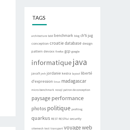
TAGS
benchmark
ch'ti jug
architecture
bdd
blog
croatie
database
conception
design
gcp
pattern
devoxx
firefox
google
java
informatique
jordanie
liberté
java9
kestra
jmh
layout
madagascar
d'expression
linux
micro-benchmark
nosql
patron de conception
performance
paysage
politique
photos
profiling
quarkus
security
REST
RESTful
web
voyage
sitemesh
test
transport