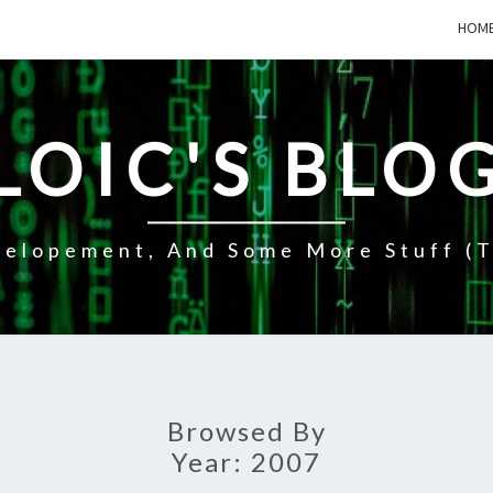
HOM
LOIC'S BLO
elopement, And Some More Stuff (t
Browsed By
Year:
2007