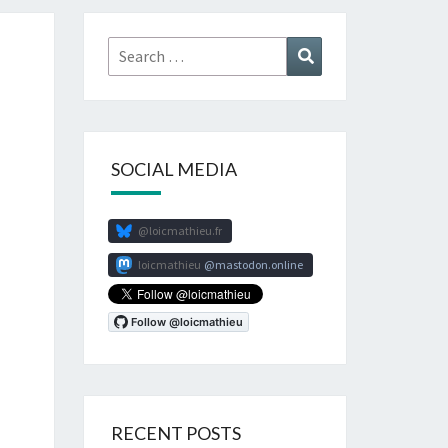
Search
Search
for:
SOCIAL MEDIA
@loicmathieu.fr
loicmathieu
mastodon.online
RECENT POSTS