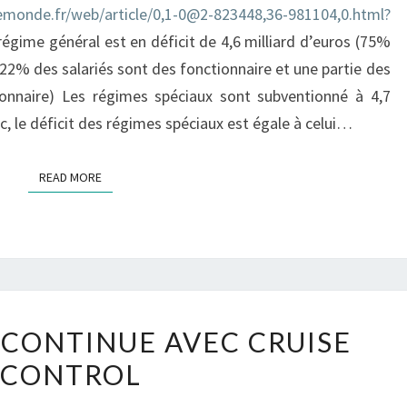
CHIFFRES
emonde.fr/web/article/0,1-0@2-823448,36-981104,0.html?
 régime général est en déficit de 4,6 milliard d’euros (75%
 22% des salariés sont des fonctionnaire et une partie des
ionnaire) Les régimes spéciaux sont subventionné à 4,7
c, le déficit des régimes spéciaux est égale à celui…
READ MORE
READ MORE
INTÉGRATION
 CONTINUE AVEC CRUISE
CONTINUE
CONTROL
AVEC
CRUISE