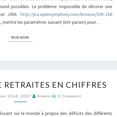
round possibles. Le problème: impossible de décorer une
cket JIRA:
http://jira.opensymphony.com/browse/SIM-168
, mettre les paramètres suivant (init-param) pour…
READ MORE
READ MORE
LES
E RETRAITES EN CHIFFRES
RÉGIMES
DE
Comments
ber 22nd, 2007
Admin
0 Comment
RETRAITES
EN
éréssant sur le monde à propos des déficits des différents