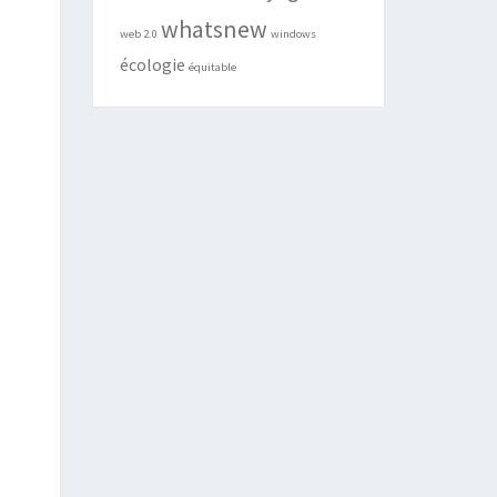
whatsnew
web 2.0
windows
écologie
équitable