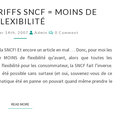
NOUVEAU
IFFS SNCF = MOINS DE
TARIFFS
LEXIBILITÉ
SNCF
=
Comments
er 14th, 2007
Admin
0 Comment
MOINS
DE
r la SNCF! Et encore un article en mal … Donc, pour moi les
FLEXIBILITÉ
MOINS de flexibilité qu’avant, alors que toutes les
flexibilité pour les consommateur, la SNCF fait l’inverse.
in été possible sans surtaxe (et oui, souvenez-vous de ce
atique été en panne on pouvait quand même prendre le
READ MORE
READ MORE