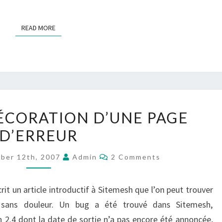
READ MORE
READ MORE
SITEMESH
DÉCORATION D’UNE PAGE
:
D’ERREUR
DÉCORATION
D’UNE
Comments
ber 12th, 2007
Admin
2 Comments
PAGE
D’ERREUR
crit un article introductif à Sitemesh que l’on peut trouver
t sans douleur. Un bug a été trouvé dans Sitemesh,
 2.4 dont la date de sortie n’a pas encore été annoncée,