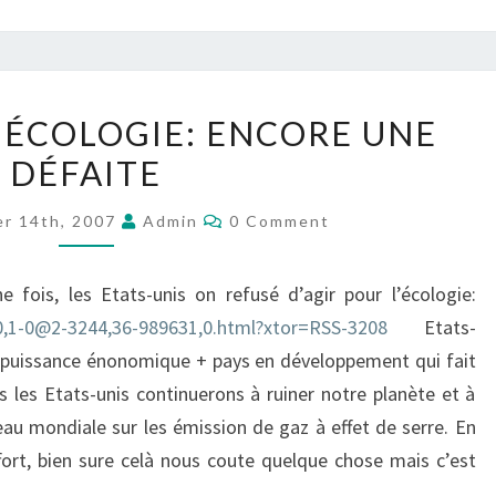
ETATS-
S ÉCOLOGIE: ENCORE UNE
UNIS
DÉFAITE
VS
ÉCOLOGIE:
Comments
er 14th, 2007
Admin
0 Comment
ENCORE
UNE
 fois, les Etats-unis on refusé d’agir pour l’écologie:
DÉFAITE
/0,1-0@2-3244,36-989631,0.html?xtor=RSS-3208
Etats-
e puissance énonomique + pays en développement qui fait
 les Etats-unis continuerons à ruiner notre planète et à
u mondiale sur les émission de gaz à effet de serre. En
fort, bien sure celà nous coute quelque chose mais c’est