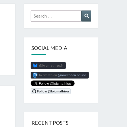
Search
Search
for:
SOCIAL MEDIA
@loicmathieu.fr
loicmathieu
mastodon.online
RECENT POSTS