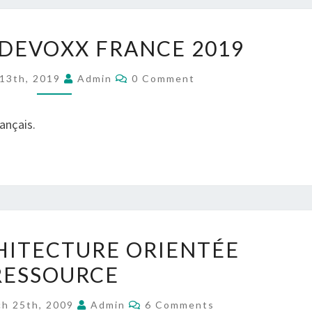
(FRANÇAIS)
 DEVOXX FRANCE 2019
DEVOXX
FRANCE
Comments
13th, 2019
Admin
0 Comment
2019
rançais.
REST
CHITECTURE ORIENTÉE
–
RESSOURCE
ARCHITECTURE
ORIENTÉE
Comments
h 25th, 2009
Admin
6 Comments