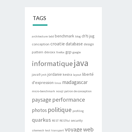
TAGS
benchmark
ch'ti jug
architecture
bdd
blog
croatie
database
conception
design
gcp
pattern
devoxx
firefox
google
java
informatique
jordanie
liberté
java9
kestra
jmh
layout
madagascar
d'expression
linux
micro-benchmark
nosql
patron de conception
performance
paysage
politique
photos
profiling
quarkus
security
REST
RESTful
web
voyage
sitemesh
test
transport