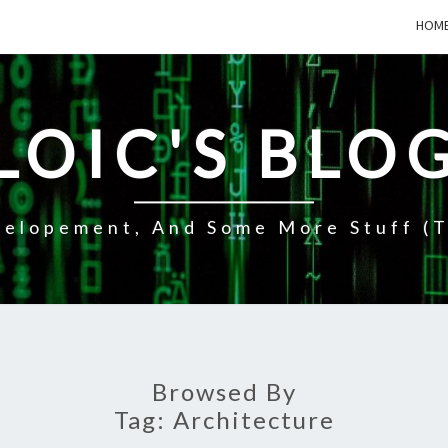
HOM
LOIC'S BLO
elopement, And Some More Stuff (t
Browsed By
Tag:
Architecture