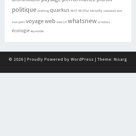
patron de conception
politique
quarkus
security
profiling
REST
RESTful
sitemesh
test
whatsnew
web
voyage
transport
web 2.0
windows
écologie
équitable
© 2026
|
Proudly Powered by
WordPress
|
Theme:
Nisarg