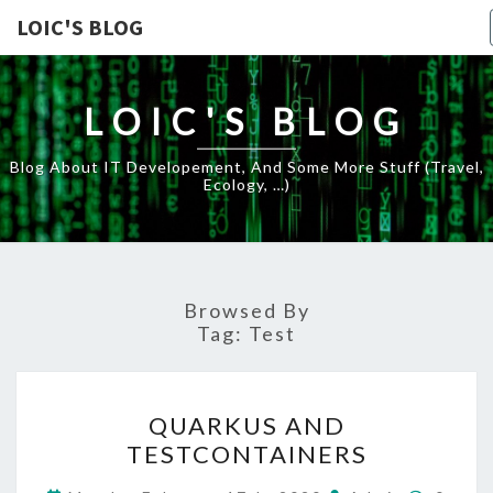
LOIC'S BLOG
LOIC'S BLOG
Blog About IT Developement, And Some More Stuff (travel,
Ecology, …)
Browsed By
Tag:
Test
QUARKUS
QUARKUS AND
AND
TESTCONTAINERS
TESTCONTAINERS
Comme