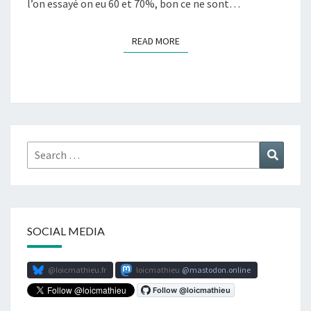
l’on essayé on eu 60 et 70%, bon ce ne sont…
READ MORE
READ MORE
Search
Search
for:
SOCIAL MEDIA
@loicmathieu.fr
loicmathieu
mastodon.online