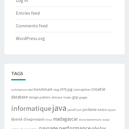
Log in
Entries feed
Comments feed
WordPress.org
TAGS
croatie
benchmark
ch'ti jug
conception
architecture
bdd
blog
database
gcp
design pattern
devoxx
firefox
google
java
informatique
jordanie
java9
kestra
jmh
layout
madagascar
liberté d'expression
linux
micro-benchmark
nosql
performance
paysage
photos