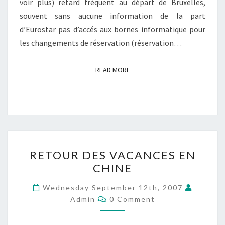
voir plus) retard fréquent au départ de Bruxelles,
souvent sans aucune information de la part
d’Eurostar pas d’accés aux bornes informatique pour
les changements de réservation (réservation…
READ MORE
READ MORE
RETOUR
RETOUR DES VACANCES EN
DES
CHINE
VACANCES
EN
Wednesday September 12th, 2007
Comments
CHINE
Admin
0 Comment