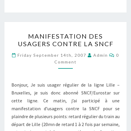
MANIFESTATION
MANIFESTATION DES
DES
USAGERS CONTRE LA SNCF
USAGERS
CONTRE
Comme
Friday September 14th, 2007
Admin
0
LA
Comment
SNCF
Bonjour, Je suis usager régulier de la ligne Lille –
Bruxelles, je suis donc abonné SNCF/Eurostar sur
cette ligne. Ce matin, j’ai participé à une
manifestation d’usagers contre la SNCF pour se
plaindre de plusieurs points: retard régulier du train au
départ de Lille (20mn de retard 1 à 2 fois par semaine,