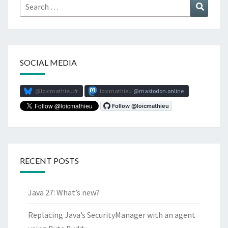
Search
Search
for:
SOCIAL MEDIA
@loicmathieu.fr
loicmathieu
mastodon.online
RECENT POSTS
Java 27: What’s new?
Replacing Java’s SecurityManager with an agent