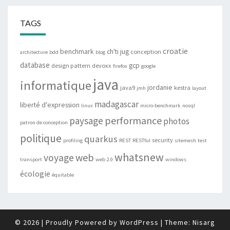
TAGS
croatie
benchmark
ch'ti jug
conception
architecture
bdd
blog
database
gcp
design pattern
devoxx
firefox
google
java
informatique
jordanie
java9
kestra
jmh
layout
madagascar
liberté d'expression
linux
micro-benchmark
nosql
performance
paysage
photos
patron de conception
politique
quarkus
security
profiling
REST
RESTful
sitemesh
test
whatsnew
web
voyage
transport
web 2.0
windows
écologie
équitable
© 2026
|
Proudly Powered by
WordPress
|
Theme:
Nisarg