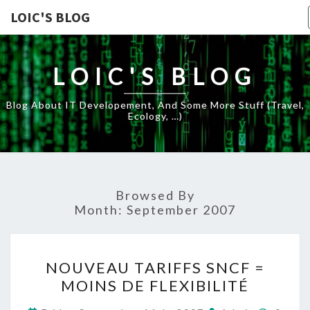
LOIC'S BLOG
LOIC'S BLOG
Blog About IT Developement, And Some More Stuff (travel,
Ecology, …)
Browsed By
Month:
September 2007
NOUVEAU
NOUVEAU TARIFFS SNCF =
TARIFFS
MOINS DE FLEXIBILITÉ
SNCF
=
Comme