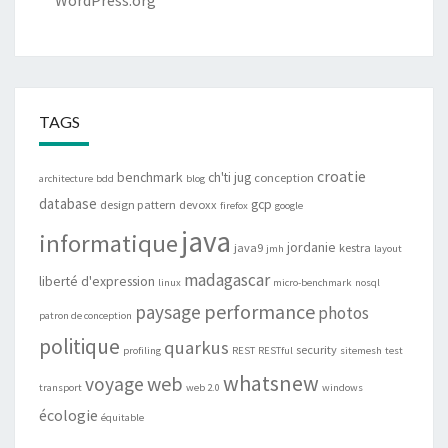
WordPress.org
TAGS
croatie
benchmark
ch'ti jug
conception
architecture
bdd
blog
database
gcp
design pattern
devoxx
firefox
google
java
informatique
jordanie
java9
kestra
jmh
layout
madagascar
liberté d'expression
linux
micro-benchmark
nosql
performance
paysage
photos
patron de conception
politique
quarkus
security
profiling
REST
RESTful
sitemesh
test
whatsnew
web
voyage
transport
web 2.0
windows
écologie
équitable