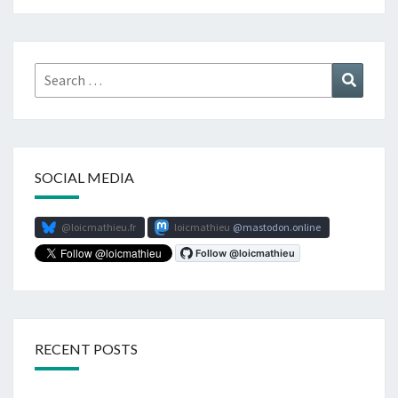
Search
Search
for:
SOCIAL MEDIA
@loicmathieu.fr
loicmathieu
mastodon.online
RECENT POSTS