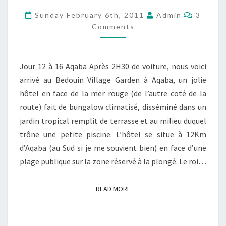
–
Commen
Sunday February 6th, 2011
Admin
3
PARTIE
Comments
4
–
Jour 12 à 16 Aqaba Après 2H30 de voiture, nous voici
AQABA
arrivé au Bedouin Village Garden à Aqaba, un jolie
ET
hôtel en face de la mer rouge (de l’autre coté de la
LA
route) fait de bungalow climatisé, disséminé dans un
MER
jardin tropical remplit de terrasse et au milieu duquel
ROUGE
trône une petite piscine. L’hôtel se situe à 12Km
d’Aqaba (au Sud si je me souvient bien) en face d’une
plage publique sur la zone réservé à la plongé. Le roi…
READ MORE
READ MORE