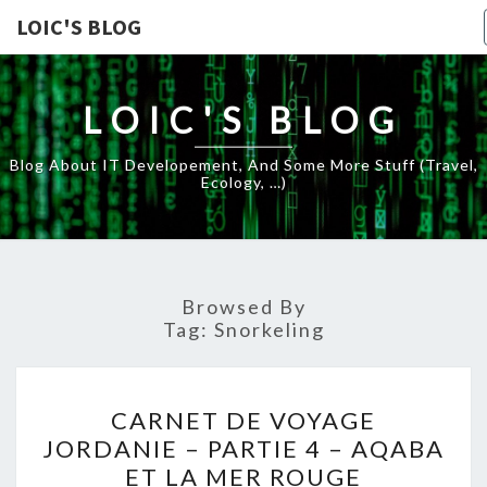
LOIC'S BLOG
LOIC'S BLOG
Blog About IT Developement, And Some More Stuff (travel,
Ecology, …)
Browsed By
Tag:
Snorkeling
CARNET
CARNET DE VOYAGE
DE
JORDANIE – PARTIE 4 – AQABA
VOYAGE
ET LA MER ROUGE
JORDANIE