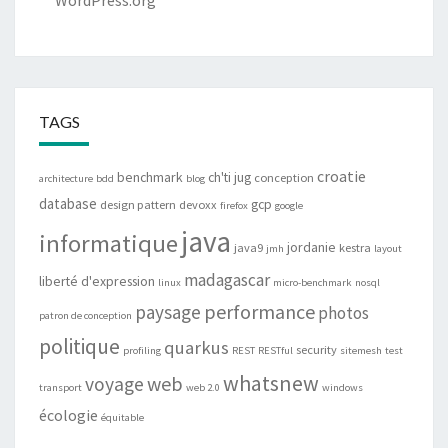
WordPress.org
TAGS
croatie
benchmark
ch'ti jug
conception
architecture
bdd
blog
database
gcp
design pattern
devoxx
firefox
google
java
informatique
jordanie
java9
kestra
jmh
layout
madagascar
liberté d'expression
linux
micro-benchmark
nosql
performance
paysage
photos
patron de conception
politique
quarkus
security
profiling
REST
RESTful
sitemesh
test
whatsnew
web
voyage
transport
web 2.0
windows
écologie
équitable