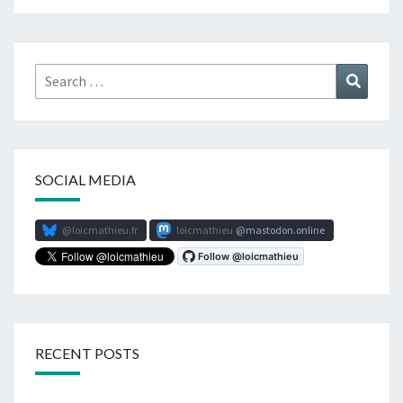
Search
Search
for:
SOCIAL MEDIA
@loicmathieu.fr
loicmathieu
mastodon.online
RECENT POSTS