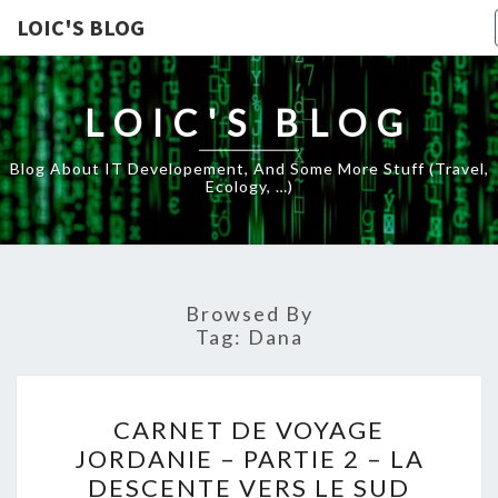
LOIC'S BLOG
LOIC'S BLOG
Blog About IT Developement, And Some More Stuff (travel,
Ecology, …)
Browsed By
Tag:
Dana
CARNET
CARNET DE VOYAGE
DE
JORDANIE – PARTIE 2 – LA
VOYAGE
DESCENTE VERS LE SUD
JORDANIE