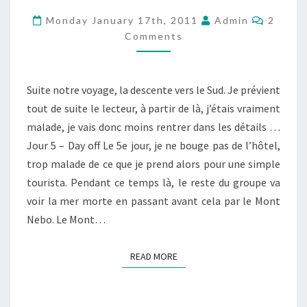
–
Comme
Monday January 17th, 2011
Admin
2
PARTIE
Comments
2
–
Suite notre voyage, la descente vers le Sud. Je prévient
LA
tout de suite le lecteur, à partir de là, j’étais vraiment
DESCENTE
malade, je vais donc moins rentrer dans les détails …
VERS
Jour 5 – Day off Le 5e jour, je ne bouge pas de l’hôtel,
LE
trop malade de ce que je prend alors pour une simple
SUD
tourista. Pendant ce temps là, le reste du groupe va
voir la mer morte en passant avant cela par le Mont
Nebo. Le Mont…
READ MORE
READ MORE