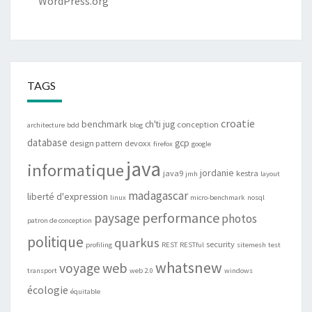
WordPress.org
TAGS
croatie
benchmark
ch'ti jug
conception
architecture
bdd
blog
database
gcp
design pattern
devoxx
firefox
google
java
informatique
jordanie
java9
kestra
jmh
layout
madagascar
liberté d'expression
linux
micro-benchmark
nosql
performance
paysage
photos
patron de conception
politique
quarkus
security
profiling
REST
RESTful
sitemesh
test
whatsnew
web
voyage
transport
web 2.0
windows
écologie
équitable