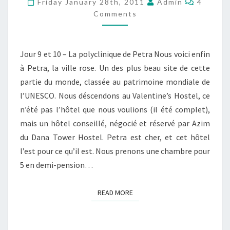
Friday January 28th, 2011
Admin
4
–
Comments
PARTIE
3
Jour 9 et 10 – La polyclinique de Petra Nous voici enfin
–
à Petra, la ville rose. Un des plus beau site de cette
PETRA
partie du monde, classée au patrimoine mondiale de
l’UNESCO. Nous déscendons au Valentine’s Hostel, ce
n’été pas l’hôtel que nous voulions (il été complet),
mais un hôtel conseillé, négocié et réservé par Azim
du Dana Tower Hostel. Petra est cher, et cet hôtel
l’est pour ce qu’il est. Nous prenons une chambre pour
5 en demi-pension…
READ MORE
READ MORE