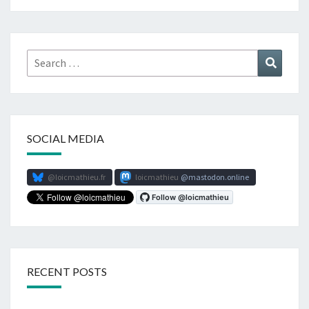
Search
Search
for:
SOCIAL MEDIA
@loicmathieu.fr
loicmathieu
mastodon.online
RECENT POSTS