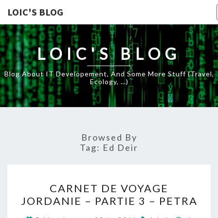
LOIC'S BLOG
LOIC'S BLOG
Blog About IT Developement, And Some More Stuff (travel,
Ecology, …)
Browsed By
Tag:
Ed Deir
CARNET
CARNET DE VOYAGE
DE
JORDANIE – PARTIE 3 – PETRA
VOYAGE
JORDANIE
Commen