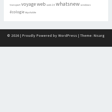
whatsnew
web
voyage
transport
web 2.0
windows
écologie
équitable
© 2026
|
Proudly Powered by
WordPress
|
Theme:
Nisarg