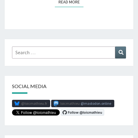
READ MORE
READ MORE
Search
Search
for:
SOCIAL MEDIA
@loicmathieu.fr
loicmathieu
mastodon.online