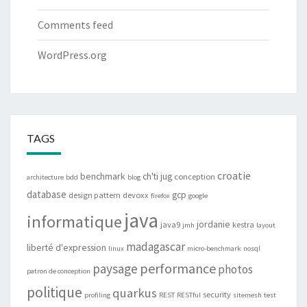
Comments feed
WordPress.org
TAGS
croatie
benchmark
ch'ti jug
conception
architecture
bdd
blog
database
gcp
design pattern
devoxx
firefox
google
java
informatique
jordanie
java9
kestra
jmh
layout
madagascar
liberté d'expression
linux
micro-benchmark
nosql
performance
paysage
photos
patron de conception
politique
quarkus
security
profiling
REST
RESTful
sitemesh
test