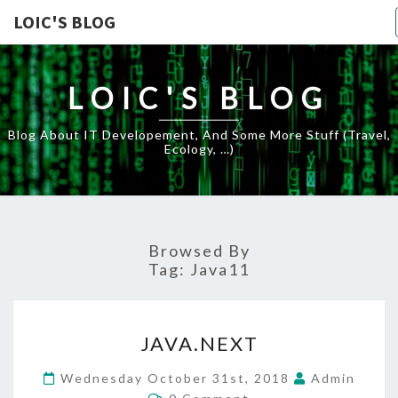
LOIC'S BLOG
LOIC'S BLOG
Blog About IT Developement, And Some More Stuff (travel,
Ecology, …)
Browsed By
Tag:
Java11
JAVA.NEXT
JAVA.NEXT
Wednesday October 31st, 2018
Admin
Comments