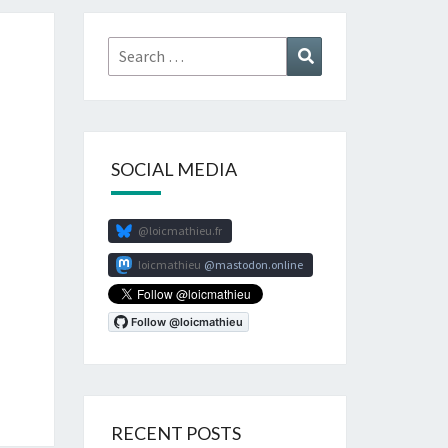
Search
Search
for:
SOCIAL MEDIA
@loicmathieu.fr
loicmathieu
mastodon.online
RECENT POSTS