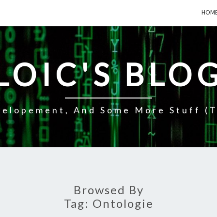
HOM
LOIC'S BLO
elopement, And Some More Stuff (t
Browsed By
Tag:
Ontologie