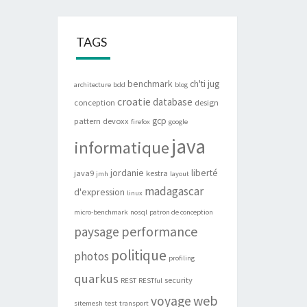
TAGS
benchmark
ch'ti jug
architecture
bdd
blog
croatie
database
conception
design
gcp
pattern
devoxx
firefox
google
java
informatique
jordanie
liberté
java9
kestra
jmh
layout
madagascar
d'expression
linux
micro-benchmark
nosql
patron de conception
performance
paysage
politique
photos
profiling
quarkus
security
REST
RESTful
web
voyage
sitemesh
test
transport