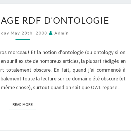
OWL
AGE RDF D’ONTOLOGIE
–
LANGUAGE
day May 28th, 2008
Admin
RDF
D’ONTOLOGIE
os morceau! Et la notion d’ontologie (ou ontology si on
ien sur il existe de nombreux articles, la plupart rédigés en
art totalement obscure. En fait, quand j’ai commencé à
lobalement toute la lecture sur ce domaine été obscure (et
r la même chose), surtout quand on sait que OWL repose…
READ MORE
READ MORE