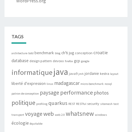
WordPress.org
TAGS
croatie
benchmark
ch'ti jug
conception
architecture
bdd
blog
database
gcp
design pattern
devoxx
firefox
google
java
informatique
jordanie
java9
kestra
jmh
layout
madagascar
liberté d'expression
linux
micro-benchmark
nosql
performance
paysage
photos
patron de conception
politique
quarkus
security
profiling
REST
RESTful
sitemesh
test
whatsnew
web
voyage
transport
web 2.0
windows
écologie
équitable