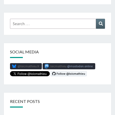
Search
Search
for:
SOCIAL MEDIA
@loicmathieu.fr
loicmathieu
mastodon.online
RECENT POSTS