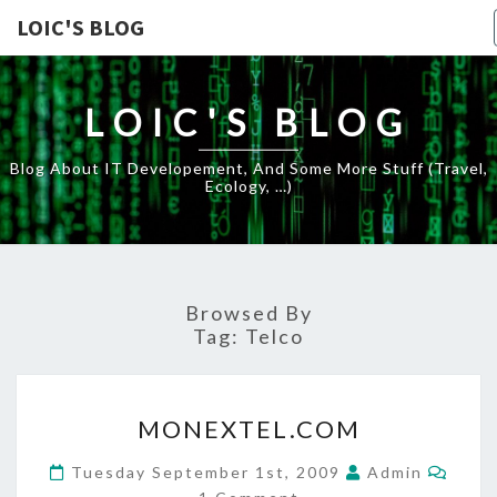
LOIC'S BLOG
LOIC'S BLOG
Blog About IT Developement, And Some More Stuff (travel,
Ecology, …)
Browsed By
Tag:
Telco
MONEXTEL.COM
MONEXTEL.COM
Comm
Tuesday September 1st, 2009
Admin