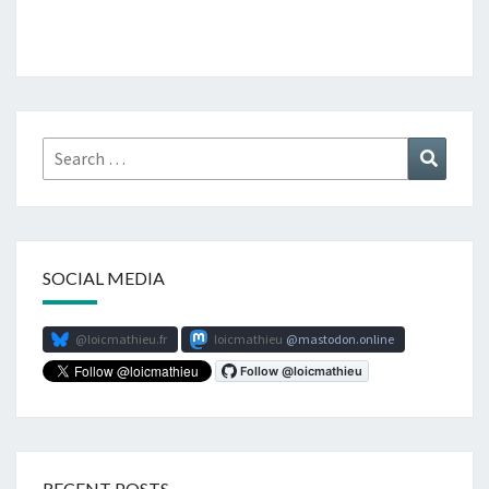
Search
Search
for:
SOCIAL MEDIA
@loicmathieu.fr
loicmathieu
mastodon.online
RECENT POSTS