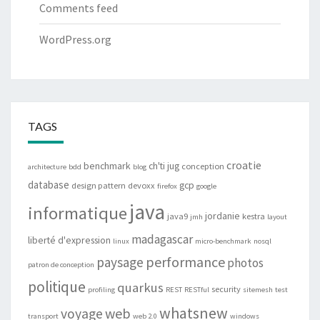
Comments feed
WordPress.org
TAGS
croatie
benchmark
ch'ti jug
conception
architecture
bdd
blog
database
gcp
design pattern
devoxx
firefox
google
java
informatique
jordanie
java9
kestra
jmh
layout
madagascar
liberté d'expression
linux
micro-benchmark
nosql
performance
paysage
photos
patron de conception
politique
quarkus
security
profiling
REST
RESTful
sitemesh
test
whatsnew
web
voyage
transport
web 2.0
windows