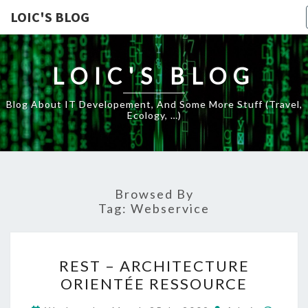
LOIC'S BLOG
LOIC'S BLOG
Blog About IT Developement, And Some More Stuff (travel,
Ecology, …)
Browsed By
Tag:
Webservice
REST
REST – ARCHITECTURE
–
ORIENTÉE RESSOURCE
ARCHITECTURE
ORIENTÉE
Comm