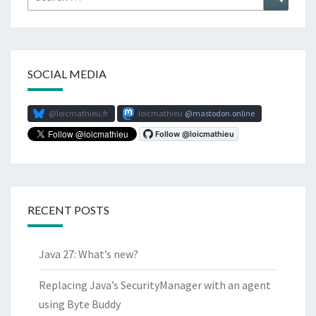
for:
SOCIAL MEDIA
@loicmathieu.fr
loicmathieu
mastodon.online
RECENT POSTS
Java 27: What’s new?
Replacing Java’s SecurityManager with an agent
using Byte Buddy