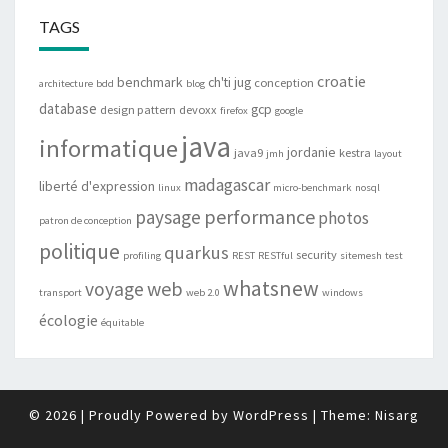
TAGS
croatie
benchmark
ch'ti jug
conception
architecture
bdd
blog
database
gcp
design pattern
devoxx
firefox
google
java
informatique
jordanie
java9
kestra
jmh
layout
madagascar
liberté d'expression
linux
micro-benchmark
nosql
performance
paysage
photos
patron de conception
politique
quarkus
security
profiling
REST
RESTful
sitemesh
test
whatsnew
web
voyage
transport
web 2.0
windows
écologie
équitable
© 2026
|
Proudly Powered by
WordPress
|
Theme:
Nisarg