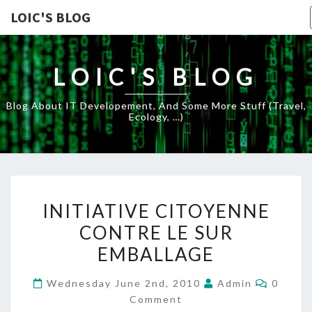
LOIC'S BLOG
LOIC'S BLOG
Blog About IT Developement, And Some More Stuff (travel,
Ecology, …)
INITIATIVE
INITIATIVE CITOYENNE
CITOYENNE
CONTRE LE SUR
CONTRE
EMBALLAGE
LE
SUR
Commen
Wednesday June 2nd, 2010
Admin
0
EMBALLAGE
Comment