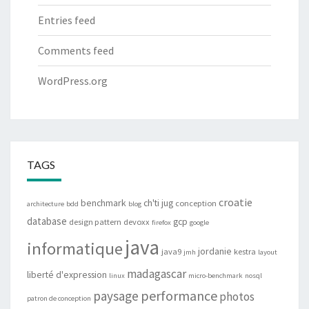
Entries feed
Comments feed
WordPress.org
TAGS
croatie
benchmark
ch'ti jug
conception
architecture
bdd
blog
database
gcp
design pattern
devoxx
firefox
google
java
informatique
jordanie
java9
kestra
jmh
layout
madagascar
liberté d'expression
linux
micro-benchmark
nosql
performance
paysage
photos
patron de conception