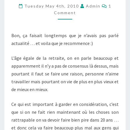
Comment
À
Tuesday May 4th, 2010
Admin
1
Comment
63
POUR
QUE
Bon, ça faisait longtemps que je n’avais pas parlé
MA
actualité … et voila que je recommence :)
GÉNÉRATION
PUISSE
L’âge égale de la retraite, on en parle beaucoup et
PARTIR
apparemment il n’y a pas de consensus là dessus, mais
À
pourtant il faut se faire une raison, personne n’aime
65
travailler mais pourtant on vie de plus en plus vieux et
ET
de mieux en mieux.
PAS
70
Ce qui est important à garder en considération, c’est
que si on ne fait rien maintenant où les choses son
rattrapable on va devoir faire bien pire dans 20 ans …
et donc cela va faire beaucoup plus mal aux gens qui