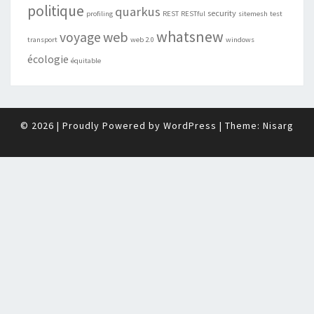
politique
quarkus
security
profiling
REST
RESTful
sitemesh
test
whatsnew
web
voyage
transport
web 2.0
windows
écologie
équitable
© 2026
|
Proudly Powered by
WordPress
|
Theme:
Nisarg