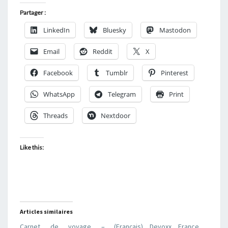
Partager :
LinkedIn
Bluesky
Mastodon
Email
Reddit
X
Facebook
Tumblr
Pinterest
WhatsApp
Telegram
Print
Threads
Nextdoor
Like this:
Articles similaires
Carnet de voyage –
(Français) Devoxx France