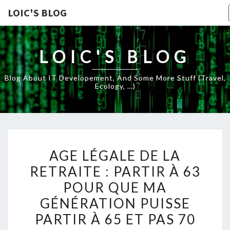
LOIC'S BLOG
LOIC'S BLOG
Blog About IT Developement, And Some More Stuff (travel,
Ecology, …)
AGE
AGE LÉGALE DE LA
LÉGALE
RETRAITE : PARTIR À 63
DE
POUR QUE MA
LA
RETRAITE
GÉNÉRATION PUISSE
:
PARTIR À 65 ET PAS 70
PARTIR